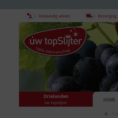
Sla
links
over
Deskundig advies
Bezorging 
S
p
r
i
n
g
n
a
a
r
d
e
i
n
Drielanden
HOME
h
úw topSlijter
o
u
Co