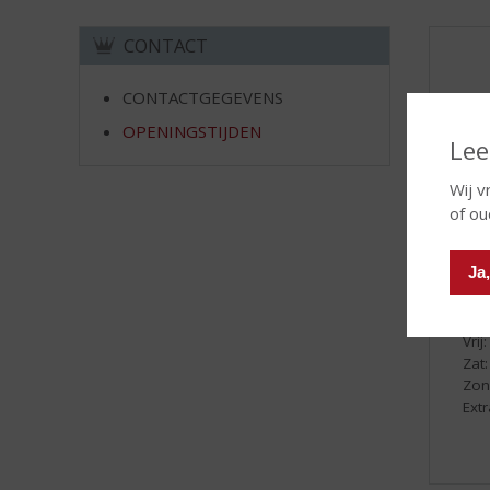
d
H
S
o
CONTACT
p
m
O
r
e
CONTACTGEGEVENS
i
n
OPENINGSTIJDEN
Lee
g
Dri
n
WC 
Wij v
a
384
of ou
a
r
Ma
d
Ja,
Di:
e
Wo:
n
Do:
a
Vrij:
v
Zat:
Zon
i
Extr
g
a
t
i