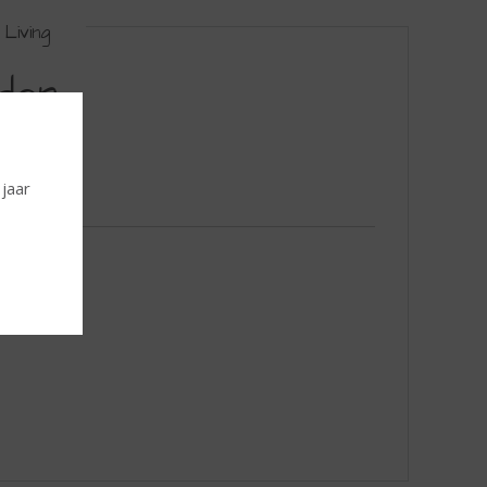
Living
jden
 jaar