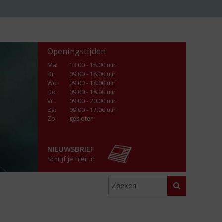
Openingstijden
Ma
:
13.00 - 18.00 uur
Di
:
09.00 - 18.00 uur
Wo
:
09.00 - 18.00 uur
Do
:
09.00 - 18.00 uur
Vr
:
09.00 - 20.00 uur
Za
:
09.00 - 17.00 uur
Zo:
gesloten
NIEUWSBRIEF
Schrijf je hier in
Zoeken