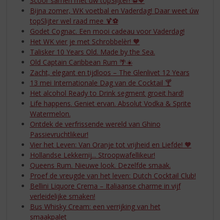
Scoor samen met úw topSlijter! ⚽🧡
Bijna zomer, WK voetbal en Vaderdag! Daar weet úw
topSlijter wel raad mee 🍹⚽
Godet Cognac. Een mooi cadeau voor Vaderdag!
Het WK vier je met Schrobbelèr! 🧡
Talisker 10 Years Old. Made by the Sea.
Old Captain Caribbean Rum 🌴☀️
Zacht, elegant en tijdloos – The Glenlivet 12 Years
13 mei Internationale Dag van de Cocktail 🍸
Het alcohol Ready to Drink segment groeit hard!
Life happens. Geniet ervan. Absolut Vodka & Sprite
Watermelon.
Ontdek de verfrissende wereld van Ghino
Passievruchtlikeur!
Vier het Leven: Van Oranje tot vrijheid en Liefde! 🧡
Hollandse Lekkernij... Stroopwafellikeur!
Queens Rum. Nieuwe look. Dezelfde smaak.
Proef de vreugde van het leven: Dutch Cocktail Club!
Bellini Liquore Crema – Italiaanse charme in vijf
verleidelijke smaken!
Bus Whisky Cream: een verrijking van het
smaakpalet