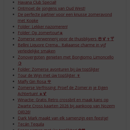
S
Havana Club Special!
p
Ontmoet de jongens van Oud West!
r
De perfecte partner voor een knusse zomeravond
i
met Kopke
n
Folder: Lekker nazomeren!
g
Folder: Op zomertour!☀️
n
Zomerse verwennerij voor de thuisblijvers 😎🍹🍷🍸
a
Bellini Liquore Crema... Italiaanse charme in vijf
a
verleidelijke smaken
r
Zonovergoten genieten met Bongiorno Limoncello
d
🍋
e
Folder: Zomerse avonturen bij úw topSlijter
n
Tour de Wijn met úw topSlijter 🍷
a
Malfy Gin Rosa 🌹
v
Zomerse Verfrissing: Proef de Zomer in je Eigen
i
Achtertuin! ☀️🍹
g
Winactie: Gratis Retro crossbril en maak kans op
a
Zwarte Cross kaarten 2026 bij aankoop van Nozem
t
Oil026!
i
Dark Mark maakt van elk samenzijn een feestje!
e
Tecán Tequila