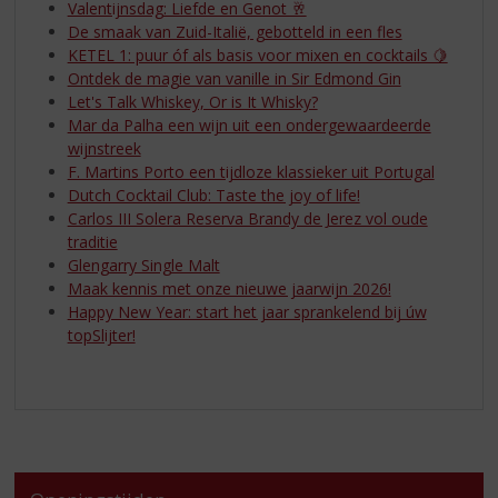
Valentijnsdag: Liefde en Genot 🥂
De smaak van Zuid-Italië, gebotteld in een fles
KETEL 1: puur óf als basis voor mixen en cocktails 🍋
Ontdek de magie van vanille in Sir Edmond Gin
Let's Talk Whiskey, Or is It Whisky?
Mar da Palha een wijn uit een ondergewaardeerde
wijnstreek
F. Martins Porto een tijdloze klassieker uit Portugal
Dutch Cocktail Club: Taste the joy of life!
Carlos III Solera Reserva Brandy de Jerez vol oude
traditie
Glengarry Single Malt
Maak kennis met onze nieuwe jaarwijn 2026!
Happy New Year: start het jaar sprankelend bij úw
topSlijter!