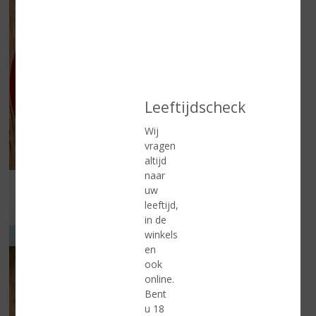
Leeftijdscheck
Wij
vragen
altijd
naar
Folder geldig vanaf 5 augustus t/m 25 augustus 2026
uw
leeftijd,
Lees meer
in de
winkels
VOOR ELK MOMENT
en
ook
online.
Bent
u 18