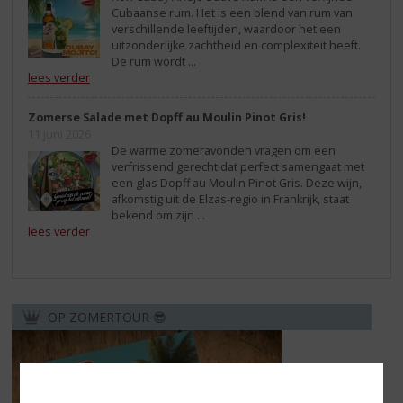
Cubaanse rum. Het is een blend van rum van
verschillende leeftijden, waardoor het een
uitzonderlijke zachtheid en complexiteit heeft.
De rum wordt ...
lees verder
Zomerse Salade met Dopff au Moulin Pinot Gris!
11 juni 2026
De warme zomeravonden vragen om een
verfrissend gerecht dat perfect samengaat met
een glas Dopff au Moulin Pinot Gris. Deze wijn,
afkomstig uit de Elzas-regio in Frankrijk, staat
bekend om zijn ...
lees verder
OP ZOMERTOUR 😎