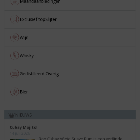
Maandaanbiedingen
Exclusief topSlijter
Wijn
Whisky
Gedistilleerd Overig
Bier
NIEUWS
Cubay Mojito!
14 juli 2026
Ron Cubay Añejo Suave Rum is een verfijnde