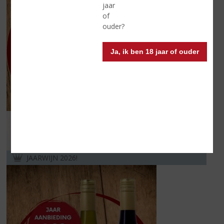
jaar
of
ouder?
Ja, ik ben 18 jaar of ouder
Het is altijd wel ergens op de wereld 5 uur ;-)
Lees meer
JAARWIJN 2026!