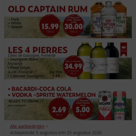
S
p
r
i
n
g
n
a
a
r
d
e
n
a
v
i
g
a
t
i
Alle aanbiedingen
e
Actieperiode 5 augustus t/m 25 augustus 2026