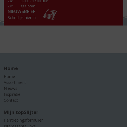
Za
:
09.00 - 17.00 uur
Zo:
gesloten
NIEUWSBRIEF
Schrijf je hier in
Home
Home
Assortiment
Nieuws
Inspiratie
Contact
Mijn topSlijter
Herroepingsformulier
Interessante links