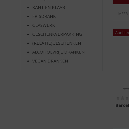
e
KANT EN KLAAR
MEER
FRISDRANK
GLASWERK
GESCHENKVERPAKKING
(RELATIE)GESCHENKEN
ALCOHOLVRIJE DRANKEN
VEGAN DRANKEN
Or
€
Barce