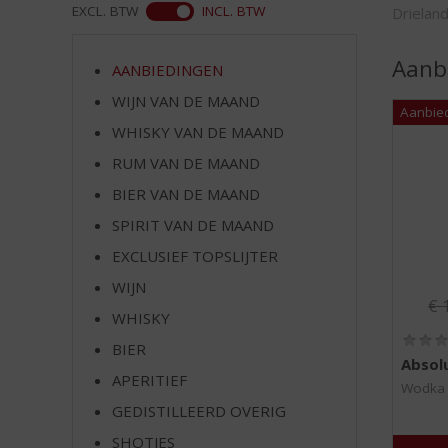
d
ASS
EXCL. BTW
INCL. BTW
Drielan
S
p
Aanb
r
AANBIEDINGEN
i
WIJN VAN DE MAAND
n
WHISKY VAN DE MAAND
g
n
RUM VAN DE MAAND
a
BIER VAN DE MAAND
a
r
SPIRIT VAN DE MAAND
d
EXCLUSIEF TOPSLIJTER
e
WIJN
n
Or
€
a
WHISKY
v
BIER
i
Absol
g
APERITIEF
Wodka
a
GEDISTILLEERD OVERIG
t
SHOTJES
i