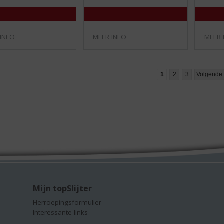
)
)
 INFO
MEER INFO
MEER 
1
2
3
Volgende
Mijn topSlijter
Herroepingsformulier
Interessante links