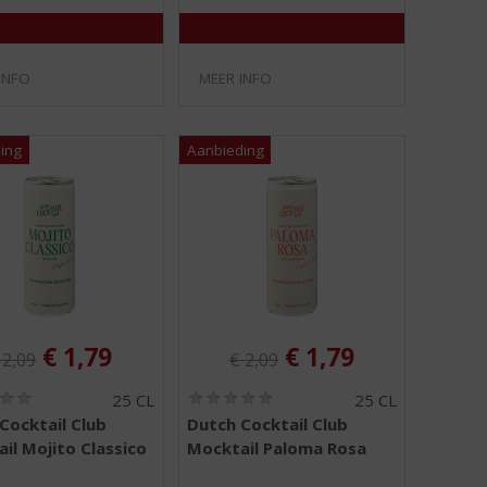
5
5
)
)
INFO
MEER INFO
riginele prijs was:
Originele prijs was:
:
, Huidige prijs is:
, Huidige prijs is:
€
1,79
€
1,79
€
2,09
€
2,09
(
(
25 CL
25 CL
0
0
Cocktail Club
Dutch Cocktail Club
,
,
il Mojito Classico
Mocktail Paloma Rosa
0
0
/
/
5
5