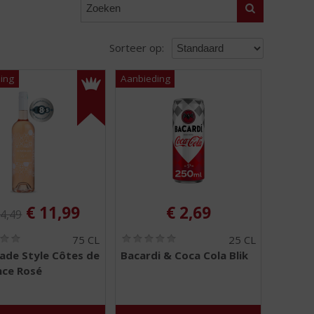
Zoeken
Sorteer op:
ginele prijs was:
, Huidige prijs is:
€
11,99
€
2,69
4,49
(
(
75 CL
25 CL
0
0
de Style Côtes de
Bacardi & Coca Cola Blik
,
,
nce Rosé
0
0
/
/
5
5
)
)