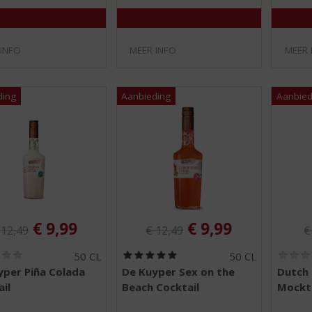
5
5
)
)
 INFO
MEER INFO
MEER 
iginele prijs was:
Originele prijs was:
O
, Huidige prijs is:
, Huidige prijs is
€
9,99
€
9,99
€
12,49
€
12,49
(
(
50 CL
50 CL
0
5
yper Piña Colada
De Kuyper Sex on the
Dutch 
,
,
il
Beach Cocktail
Mockta
0
0
/
/
5
5