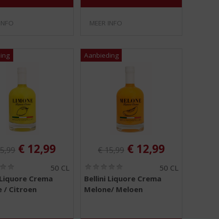
INFO
MEER INFO
ginele prijs was:
Originele prijs was:
, Huidige prijs is:
, Huidige prijs is:
€
12,99
€
12,99
5,99
€
15,99
(
(
50 CL
50 CL
0
0
i Liquore Crema
Bellini Liquore Crema
,
,
 / Citroen
Melone/ Meloen
0
0
/
/
5
5
)
)