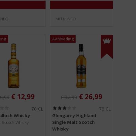
)
)
INFO
MEER INFO
ginele prijs was:
Originele prijs was:
, Huidige prijs is:
, Huidige prijs is:
€
12,99
€
26,99
5,99
€
32,99
(
(
70 CL
70 CL
0
3
alloch Whisky
Glengarry Highland
,
,
Single Malt Scotch
0
0
 Scotch Whisky
/
/
Whisky
5
5