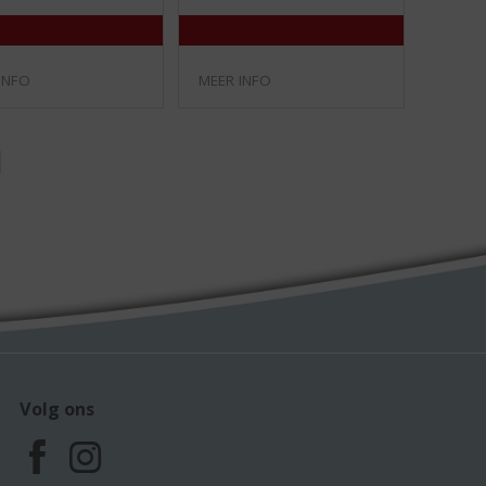
)
)
INFO
MEER INFO
Volg ons
F
I