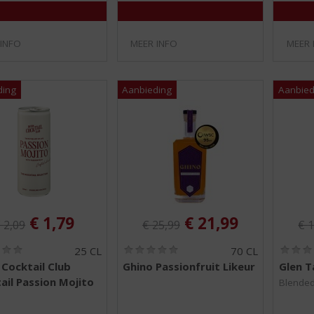
)
)
 INFO
MEER INFO
MEER 
riginele prijs was:
Originele prijs was:
Ori
, Huidige prijs is:
, Huidige prijs is:
€
1,79
€
21,99
€
2,09
€
25,99
€
1
(
(
25 CL
70 CL
0
0
Cocktail Club
Ghino Passionfruit Likeur
Glen T
,
,
il Passion Mojito
0
0
Blended
/
/
5
5