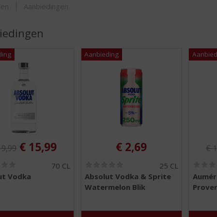
ORTIMENT
den
Aanbiedingen
iedingen
iginele prijs was:
Ori
, Huidige prijs is:
€
15,99
€
2,69
19,99
€
1
(
(
70 CL
25 CL
0
0
ut Vodka
Absolut Vodka & Sprite
Auméra
,
,
Watermelon Blik
Prove
0
0
/
/
5
5
)
)