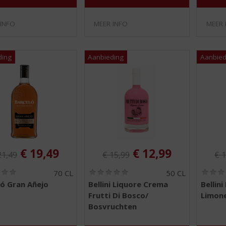
 INFO
MEER INFO
MEER 
iginele prijs was:
Originele prijs was:
Ori
, Huidige prijs is:
, Huidige prijs is:
€
19,49
€
12,99
21,49
€
15,99
€
1
(
(
70 CL
50 CL
0
0
ló Gran Añejo
Bellini Liquore Crema
Bellin
,
,
Frutti Di Bosco/
Limone
0
0
/
/
Bosvruchten
5
5
)
)