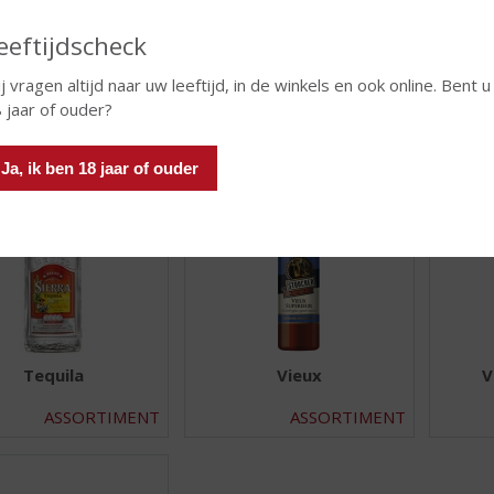
eeftijdscheck
j vragen altijd naar uw leeftijd, in de winkels en ook online. Bent u
Gin
Jenever
 jaar of ouder?
ASSORTIMENT
ASSORTIMENT
Ja, ik ben 18 jaar of ouder
Tequila
Vieux
V
ASSORTIMENT
ASSORTIMENT