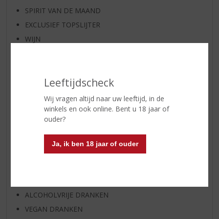
SPIRIT VAN DE MAAND
EXCLUSIEF TOPSLIJTER
WIJN
WHISKY
BIER
Leeftijdscheck
APERITIEF
GEDISTILLEERD OVERIG
Wij vragen altijd naar uw leeftijd, in de
winkels en ook online. Bent u 18 jaar of
SHOTJES
ouder?
KANT EN KLAAR
FRISDRANK
Ja, ik ben 18 jaar of ouder
GLASWERK
GESCHENKVERPAKKING
(RELATIE)GESCHENKEN
ALCOHOLVRIJE DRANKEN
VEGAN DRANKEN