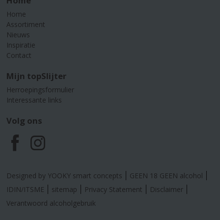
Home
Home
Assortiment
Nieuws
Inspiratie
Contact
Mijn topSlijter
Herroepingsformulier
Interessante links
Volg ons
F
I
a
n
Designed by YOOKY smart concepts
GEEN 18 GEEN alcohol
c
s
IDIN/ITSME
sitemap
Privacy Statement
Disclaimer
Verantwoord alcoholgebruik
e
t