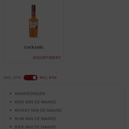
S
p
r
i
n
g
n
a
Cocktails
a
r
ASSORTIMENT
d
e
n
EXCL. BTW
INCL. BTW
a
v
i
AANBIEDINGEN
g
WIJN VAN DE MAAND
a
t
WHISKY VAN DE MAAND
i
RUM VAN DE MAAND
e
BIER VAN DE MAAND