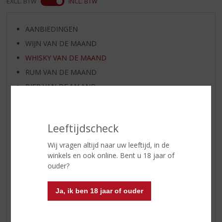
EXCL. BTW
INCL. BTW
AANBIEDINGEN
WIJN VAN DE MAAND
WHISKY VAN DE MAAND
RUM VAN DE MAAND
BIER VAN DE MAAND
SPIRIT VAN DE MAAND
EXCLUSIEF TOPSLIJTER
Leeftijdscheck
WIJN
WHISKY
Wij vragen altijd naar uw leeftijd, in de
winkels en ook online. Bent u 18 jaar of
BIER
ouder?
APERITIEF
GEDISTILLEERD OVERIG
Ja, ik ben 18 jaar of ouder
SHOTJES
KANT EN KLAAR