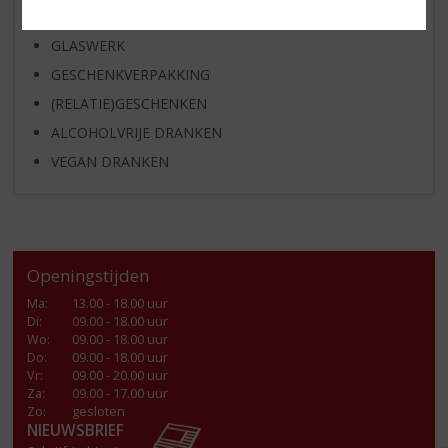
FRISDRANK
GLASWERK
GESCHENKVERPAKKING
(RELATIE)GESCHENKEN
ALCOHOLVRIJE DRANKEN
VEGAN DRANKEN
Openingstijden
Ma
:
13.00 - 18.00 uur
Di
:
09.00 - 18.00 uur
Wo
:
09.00 - 18.00 uur
Do
:
09.00 - 18.00 uur
Vr
:
09.00 - 20.00 uur
Za
:
09.00 - 17.00 uur
Zo:
gesloten
NIEUWSBRIEF