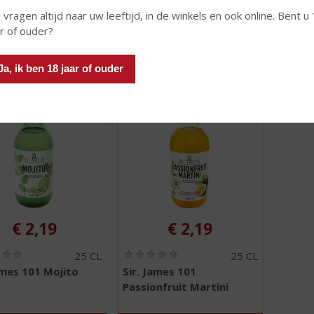
j vragen altijd naar uw leeftijd, in de winkels en ook online. Bent u
ar of ouder?
 INFO
MEER INFO
MEER 
Ja, ik ben 18 jaar of ouder
€
2,19
€
2,19
(
(
25 CL
25 CL
0
0
ames 101 Mojito
Sir. James 101
,
,
Passionfruit Martini
0
0
/
/
5
5