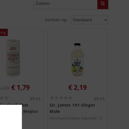
Zoeken
Sorteer op:
riginele prijs was:
:
, Huidige prijs is:
€
1,79
€
2,19
€
2,09
(
(
25 CL
25 CL
0
0
Cocktail Club
Sir. James 101 Ginger
,
,
il Passion Mojito
Mule
0
0
/
/
Voorraad (indien beperkt): 12
5
5
)
)