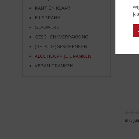
e
Wi
KANT EN KLAAR
ja
FRISDRANK
MEER
GLASWERK
GESCHENKVERPAKKING
(RELATIE)GESCHENKEN
ALCOHOLVRIJE DRANKEN
VEGAN DRANKEN
Sir. J