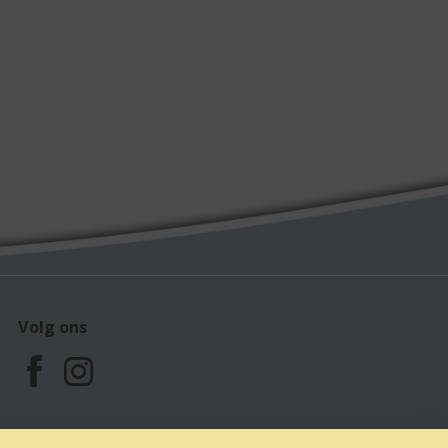
Volg ons
F
I
a
n