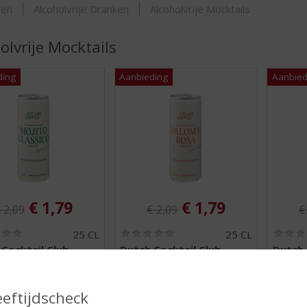
ORTIMENT
den
Alcoholvrije Dranken
Alcoholvrije Mocktails
olvrije Mocktails
riginele prijs was:
Originele prijs was:
O
, Huidige prijs is:
, Huidige prijs is
€
1,79
€
1,79
€
2,09
€
2,09
(
(
25 CL
25 CL
0
0
Cocktail Club
Dutch Cocktail Club
Dutch 
,
,
il Mojito Classico
Mocktail Paloma Rosa
Mockta
0
0
/
/
5
5
eeftijdscheck
)
)