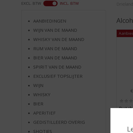
d
ASS
EXCL. BTW
INCL. BTW
Drielan
S
p
Alcoh
r
AANBIEDINGEN
i
WIJN VAN DE MAAND
n
WHISKY VAN DE MAAND
g
n
RUM VAN DE MAAND
a
BIER VAN DE MAAND
a
r
SPIRIT VAN DE MAAND
d
EXCLUSIEF TOPSLIJTER
e
WIJN
n
O
a
WHISKY
v
BIER
i
Dutch 
g
APERITIEF
Mockta
a
GEDISTILLEERD OVERIG
t
L
SHOTJES
i