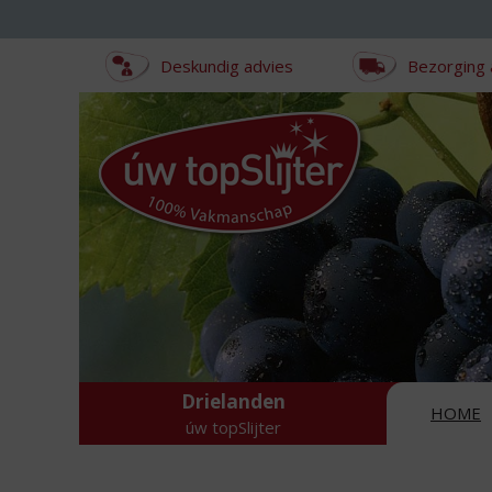
Sla
links
over
Deskundig advies
Bezorging 
S
p
r
i
n
g
n
a
a
r
d
e
i
n
Drielanden
HOME
h
úw topSlijter
o
u