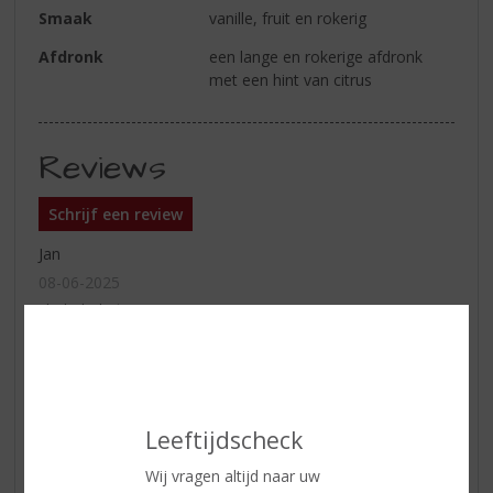
Smaak
vanille, fruit en rokerig
Afdronk
een lange en rokerige afdronk
met een hint van citrus
Reviews
Schrijf een review
Jan
08-06-2025
(4,0
/
5)
Heerlijk
Was goed te drinken ook goed advies gehad
Leeftijdscheck
Pim van Gompel
Wij vragen altijd naar uw