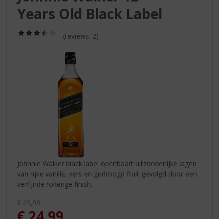
S
Years Old Black Label
p
r
i
(3,5
(reviews: 2)
/
n
5)
g
n
a
a
r
d
e
n
a
v
i
Johnnie Walker black label openbaart uitzonderlijke lagen
g
van rijke vanille, vers en gedroogd fruit gevolgd door een
a
verfijnde rokerige finish.
t
i
Originele prijs was:
€
29,99
e
, Huidige prijs is:
€
24,99