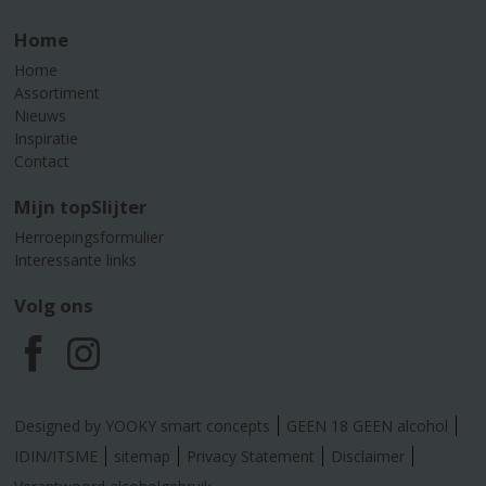
Home
Home
Assortiment
Nieuws
Inspiratie
Contact
Mijn topSlijter
Herroepingsformulier
Interessante links
Volg ons
F
I
a
n
Designed by YOOKY smart concepts
GEEN 18 GEEN alcohol
c
s
IDIN/ITSME
sitemap
Privacy Statement
Disclaimer