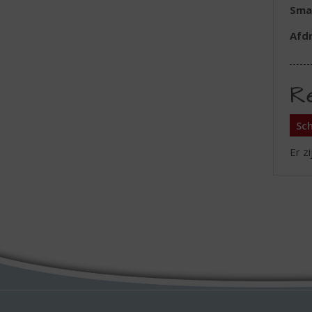
Sma
Afd
R
Sch
Er z