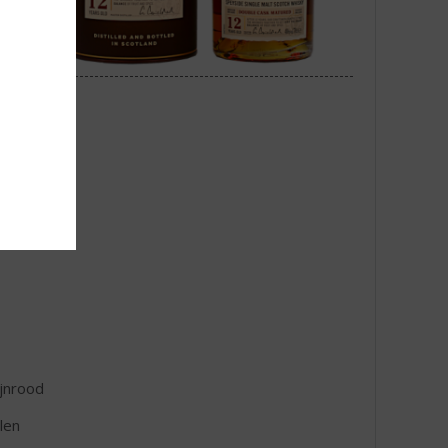
jnrood
len