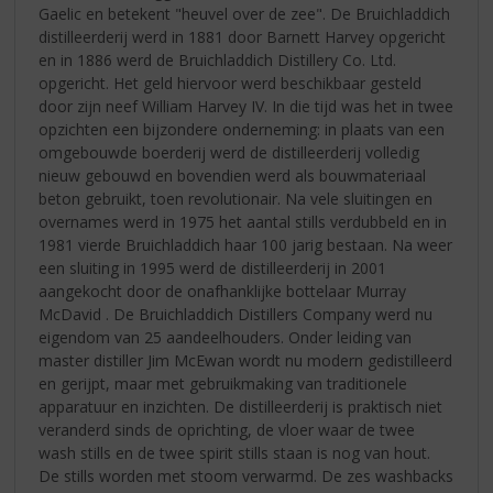
Gaelic en betekent "heuvel over de zee". De Bruichladdich
distilleerderij werd in 1881 door Barnett Harvey opgericht
en in 1886 werd de Bruichladdich Distillery Co. Ltd.
opgericht. Het geld hiervoor werd beschikbaar gesteld
door zijn neef William Harvey IV. In die tijd was het in twee
opzichten een bijzondere onderneming: in plaats van een
omgebouwde boerderij werd de distilleerderij volledig
nieuw gebouwd en bovendien werd als bouwmateriaal
beton gebruikt, toen revolutionair. Na vele sluitingen en
overnames werd in 1975 het aantal stills verdubbeld en in
1981 vierde Bruichladdich haar 100 jarig bestaan. Na weer
een sluiting in 1995 werd de distilleerderij in 2001
aangekocht door de onafhanklijke bottelaar Murray
McDavid . De Bruichladdich Distillers Company werd nu
eigendom van 25 aandeelhouders. Onder leiding van
master distiller Jim McEwan wordt nu modern gedistilleerd
en gerijpt, maar met gebruikmaking van traditionele
apparatuur en inzichten. De distilleerderij is praktisch niet
veranderd sinds de oprichting, de vloer waar de twee
wash stills en de twee spirit stills staan is nog van hout.
De stills worden met stoom verwarmd. De zes washbacks