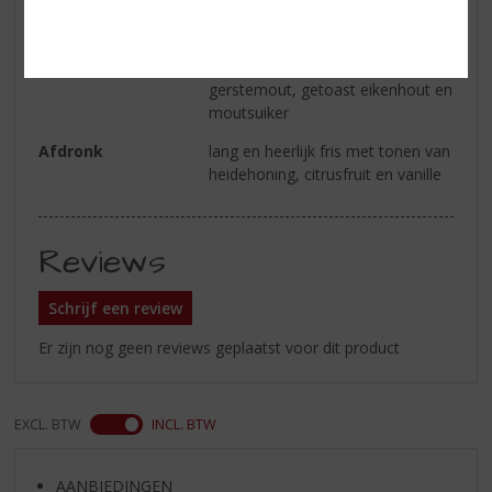
toffee, gevolgd door framboos,
aardbei, citrusfruit,
sinaasappelmarmelade,
gerstemout, getoast eikenhout en
moutsuiker
Afdronk
lang en heerlijk fris met tonen van
heidehoning, citrusfruit en vanille
Reviews
Schrijf een review
Er zijn nog geen reviews geplaatst voor dit product
EXCL. BTW
INCL. BTW
AANBIEDINGEN