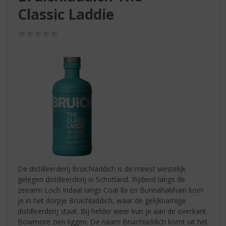
S
Classic Laddie
p
r
i
(0,0
/
n
5)
g
n
a
a
r
d
e
n
a
v
i
De distilleerderij Bruichladdich is de meest westelijk
g
gelegen distilleerderij in Schotland. Rijdend langs de
a
zeearm Loch Indaal langs Coal Ila en Bunnahabhain kom
t
je in het dorpje Bruichladdich, waar de gelijknamige
i
distilleerderij staat. Bij helder weer kun je aan de overkant
e
Bowmore zien liggen. De naam Bruichladdich komt uit het