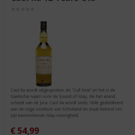
S
p
(0,0
r
/
5)
i
n
g
n
a
a
r
d
e
n
a
v
Caol Ila wordt uitgesproken als “Cull Eela” en het is de
i
Gaelische naam voor de Sound of Islay, die het eiland
g
scheidt van de Jura. Caol Ila wordt sinds 1846 gedistilleerd
a
aan de ruige oostkust van Schotland en staat bekend om
t
zijn kenmerkende Islay-rokerigheid.
i
e
€
54,99