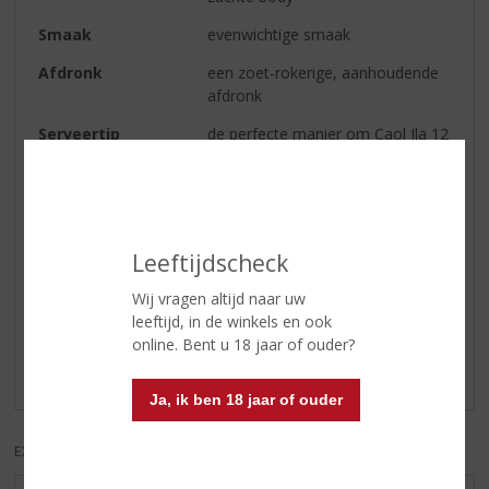
Smaak
evenwichtige smaak
Afdronk
een zoet-rokerige, aanhoudende
afdronk
Serveertip
de perfecte manier om Caol Ila 12
Year Old te serveren is puur in een
whiskyglas, met naar smaak ijs of
een scheutje water
Leeftijdscheck
Reviews
Wij vragen altijd naar uw
leeftijd, in de winkels en ook
Schrijf een review
online. Bent u 18 jaar of ouder?
Er zijn nog geen reviews geplaatst voor dit product
Ja, ik ben 18 jaar of ouder
EXCL. BTW
INCL. BTW