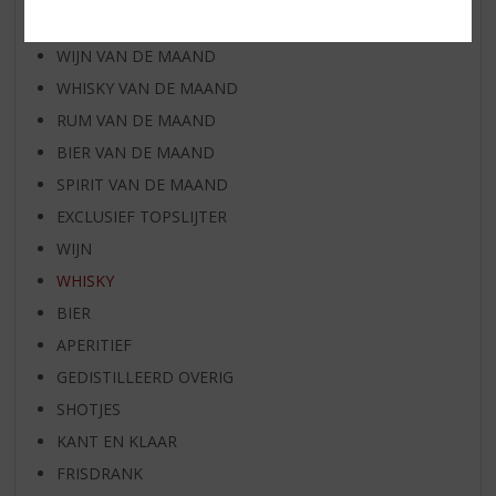
AANBIEDINGEN
WIJN VAN DE MAAND
WHISKY VAN DE MAAND
RUM VAN DE MAAND
BIER VAN DE MAAND
SPIRIT VAN DE MAAND
EXCLUSIEF TOPSLIJTER
WIJN
WHISKY
BIER
APERITIEF
GEDISTILLEERD OVERIG
SHOTJES
KANT EN KLAAR
FRISDRANK