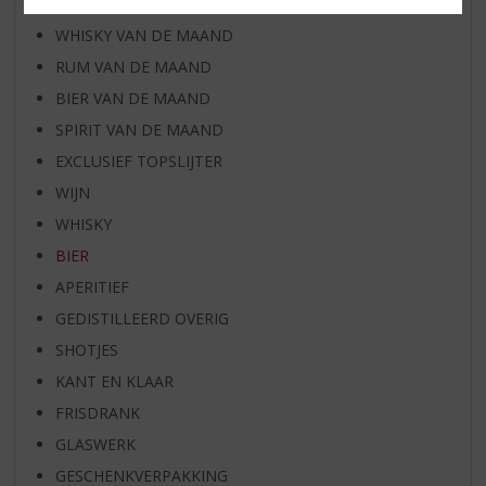
WIJN VAN DE MAAND
WHISKY VAN DE MAAND
RUM VAN DE MAAND
BIER VAN DE MAAND
SPIRIT VAN DE MAAND
EXCLUSIEF TOPSLIJTER
WIJN
WHISKY
BIER
APERITIEF
GEDISTILLEERD OVERIG
SHOTJES
KANT EN KLAAR
FRISDRANK
GLASWERK
GESCHENKVERPAKKING