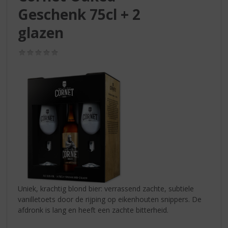
S
Geschenk 75cl + 2
p
r
glazen
i
n
(0,0
g
/
n
5)
a
a
r
d
e
n
a
v
i
g
a
Uniek, krachtig blond bier: verrassend zachte, subtiele
t
vanilletoets door de rijping op eikenhouten snippers. De
i
afdronk is lang en heeft een zachte bitterheid.
e