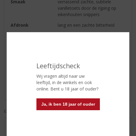
Smaak
verrassend zachte, subtiele
vanilletoets door de rijping op
eikenhouten snippers
Afdronk
lang en een zachte bitterheid
Wijn-spijs
vlees, vis, belegen kazen en zoete
desserts
Reviews
Leeftijdscheck
Wij vragen altijd naar uw
Schrijf een review
leeftijd, in de winkels en ook
online. Bent u 18 jaar of ouder?
Er zijn nog geen reviews geplaatst voor dit product
Ja, ik ben 18 jaar of ouder
EXCL. BTW
INCL. BTW
AANBIEDINGEN