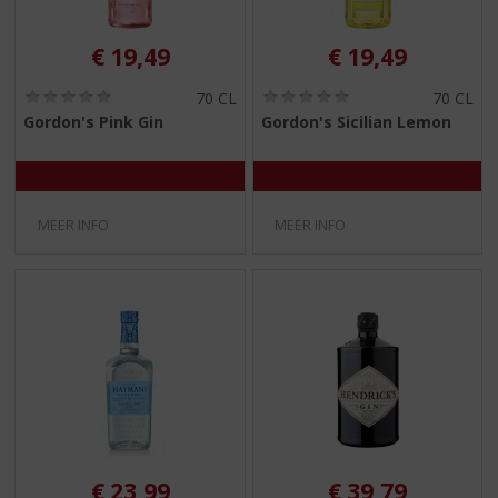
€
19,49
€
19,49
(
(
70 CL
70 CL
0
0
Gordon's Pink Gin
Gordon's Sicilian Lemon
,
,
0
0
/
/
5
5
)
)
MEER INFO
MEER INFO
€
23,99
€
39,79