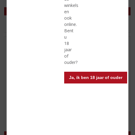
/
/
winkels
5
5
en
)
)
ook
online.
MEER INFO
MEER INFO
Bent
u
18
jaar
of
ouder?
Ja, ik ben 18 jaar of ouder
€
37,99
€
28,99
(
(
70 CL
70 CL
5
0
Sir Edmond Gin
Tanqueray Blackcurrant
,
,
Royale
0
0
/
/
5
5