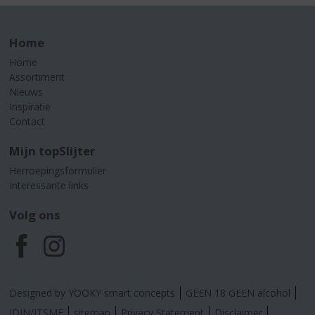
Home
Home
Assortiment
Nieuws
Inspiratie
Contact
Mijn topSlijter
Herroepingsformulier
Interessante links
Volg ons
F
I
a
n
Designed by YOOKY smart concepts
GEEN 18 GEEN alcohol
IDIN/ITSME
sitemap
Privacy Statement
Disclaimer