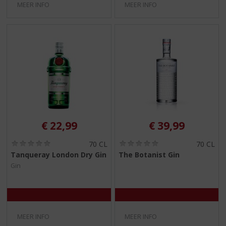
MEER INFO
MEER INFO
€
22,99
€
39,99
(
(
70 CL
70 CL
0
0
Tanqueray London Dry Gin
The Botanist Gin
,
,
Gin
0
0
/
/
5
5
)
)
MEER INFO
MEER INFO