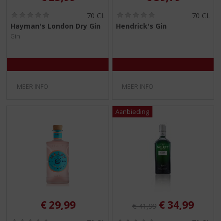
(
(
70 CL
70 CL
0
0
Hayman's London Dry Gin
Hendrick's Gin
,
,
Gin
0
0
/
/
5
5
)
)
MEER INFO
MEER INFO
Originele prijs was:
, Huidige pri
€
29,99
€
34,99
€
41,99
(
(