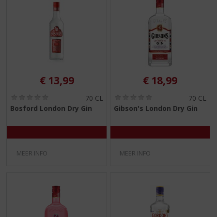
€
13,99
€
18,99
(
(
70 CL
70 CL
0
0
Bosford London Dry Gin
Gibson's London Dry Gin
,
,
0
0
/
/
5
5
)
)
MEER INFO
MEER INFO