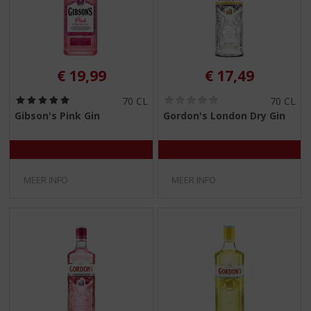
€
19,99
€
17,49
(
(
70 CL
70 CL
5
0
Gibson's Pink Gin
Gordon's London Dry Gin
,
,
0
0
/
/
5
5
)
)
MEER INFO
MEER INFO