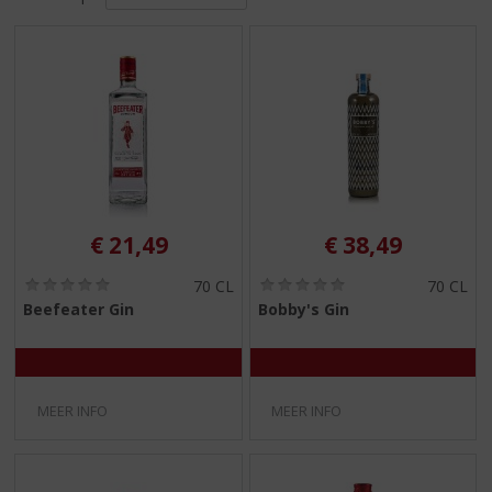
S
p
r
i
n
g
n
a
a
r
d
€
21,49
€
38,49
e
n
(
(
70 CL
70 CL
0
0
a
Beefeater Gin
Bobby's Gin
,
,
v
0
0
i
/
/
5
5
g
)
)
a
MEER INFO
MEER INFO
t
i
e