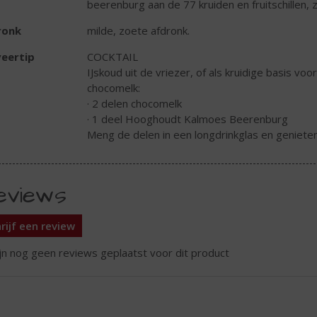
beerenburg aan de 77 kruiden en fruitschillen, z
ronk
milde, zoete afdronk.
eertip
COCKTAIL
IJskoud uit de vriezer, of als kruidige basis vo
chocomelk:
· 2 delen chocomelk
· 1 deel Hooghoudt Kalmoes Beerenburg
Meng de delen in een longdrinkglas en geniete
eviews
rijf een review
ijn nog geen reviews geplaatst voor dit product