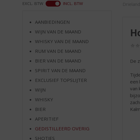
d
ASS
EXCL. BTW
INCL. BTW
Drielan
S
p
r
AANBIEDINGEN
i
H
WIJN VAN DE MAAND
n
WHISKY VAN DE MAAND
g
n
RUM VAN DE MAAND
a
BIER VAN DE MAAND
De z
a
r
SPIRIT VAN DE MAAND
Tijd
d
EXCLUSIEF TOPSLIJTER
een 
e
van 
WIJN
n
bijz
a
WHISKY
zach
v
Kalm
BIER
i
g
APERITIEF
a
GEDISTILLEERD OVERIG
t
SHOTJES
i