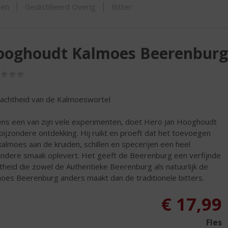
ORTIMENT
den
Gedistilleerd Overig
Bitter
ooghoudt Kalmoes Beerenburg
(0,0
/
5)
achtheid van de Kalmoeswortel
ens een van zijn vele experimenten, doet Hero Jan Hooghoudt
bijzondere ontdekking. Hij ruikt en proeft dat het toevoegen
kalmoes aan de kruiden, schillen en specerijen een heel
ondere smaak oplevert. Het geeft de Beerenburg een verfijnde
theid die zowel de Authentieke Beerenburg als natuurlijk de
oes Beerenburg anders maakt dan de traditionele bitters.
€
17,99
Fles