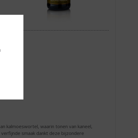
u
van kalmoeswortel, waarin tonen van kaneel,
verfijnde smaak dankt deze bijzondere