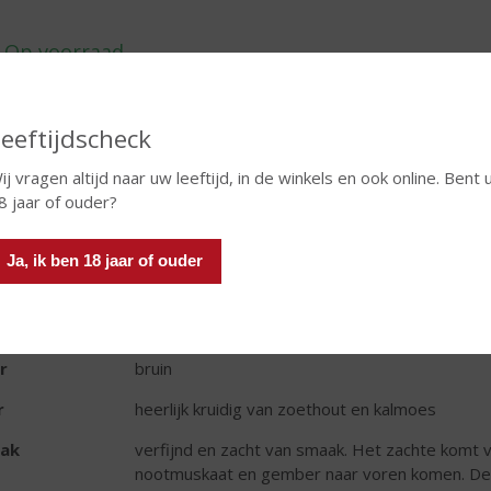
eeftijdscheck
TIKETINFORMATIE
ij vragen altijd naar uw leeftijd, in de winkels en ook online. Bent 
8 jaar of ouder?
d van Herkomst
Nederland
oud
100 CL
Ja, ik ben 18 jaar of ouder
oholpercentage
30% vol
t bitter
Beerenburg
r
bruin
r
heerlijk kruidig van zoethout en kalmoes
ak
verfijnd en zacht van smaak. Het zachte komt 
nootmuskaat en gember naar voren komen. De 