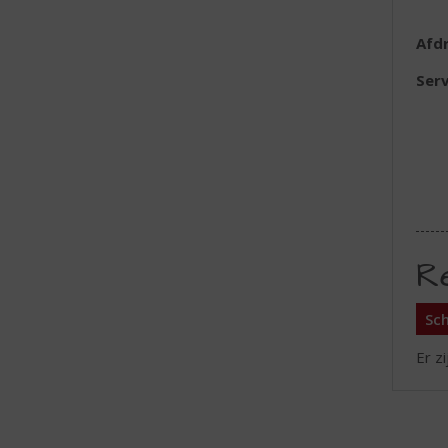
Afd
Serv
R
Sch
Er z