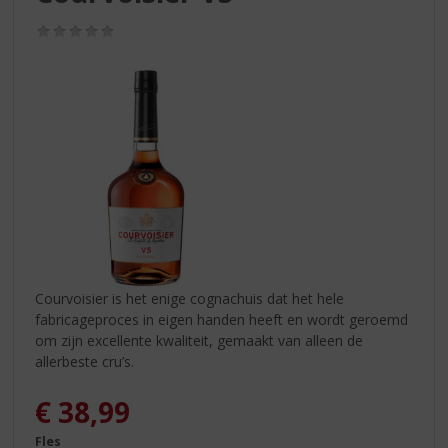
S
p
(0,0
r
/
5)
i
n
g
n
a
a
r
d
e
n
a
v
Courvoisier is het enige cognachuis dat het hele
i
fabricageproces in eigen handen heeft en wordt geroemd
g
om zijn excellente kwaliteit, gemaakt van alleen de
a
allerbeste cru’s.
t
i
€
38,99
e
Fles