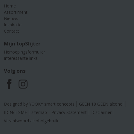
Home
Assortiment
Nieuws
Inspiratie
Contact
Mijn topSlijter
Herroepingsformulier
Interessante links
Volg ons
F
I
a
n
Designed by YOOKY smart concepts
GEEN 18 GEEN alcohol
c
s
IDIN/ITSME
sitemap
Privacy Statement
Disclaimer
Verantwoord alcoholgebruik
e
t