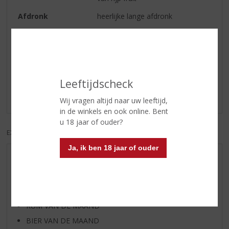
Afdronk
heerlijke lange afdronk
Reviews
Schrijf een review
Leeftijdscheck
Er zijn nog geen reviews geplaatst voor dit product
Wij vragen altijd naar uw leeftijd,
in de winkels en ook online. Bent
u 18 jaar of ouder?
EXCL. BTW
INCL. BTW
Ja, ik ben 18 jaar of ouder
AANBIEDINGEN
WIJN VAN DE MAAND
WHISKY VAN DE MAAND
RUM VAN DE MAAND
BIER VAN DE MAAND