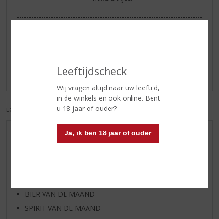
Reviews
Schrijf een review
Leeftijdscheck
Er zijn nog geen reviews geplaatst voor dit product
Wij vragen altijd naar uw leeftijd,
in de winkels en ook online. Bent
u 18 jaar of ouder?
EXCL. BTW
INCL. BTW
Ja, ik ben 18 jaar of ouder
AANBIEDINGEN
WIJN VAN DE MAAND
WHISKY VAN DE MAAND
RUM VAN DE MAAND
BIER VAN DE MAAND
SPIRIT VAN DE MAAND