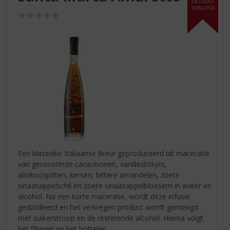
S
EXCLUSIEF
TOPSLIJTER
p
(0,0
r
/
5)
i
n
g
n
a
a
r
d
e
n
a
v
Een klassieke Italiaanse likeur geproduceerd uit maceratie
i
van geroosterde cacaobonen, vanillestokjes,
g
abrikoospitten, kersen, bittere amandelen, zoete
a
sinaasappelschil en zoete sinaasappelbloesem in water en
t
alcohol. Na een korte maceratie, wordt deze infusie
i
gedistilleerd en het verkregen product wordt gemengd
e
met suikerstroop en de resterende alcohol. Hierna volgt
het filteren en het bottelen.