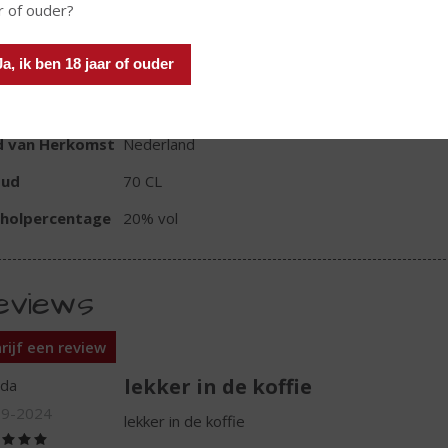
r of ouder?
Ja, ik ben 18 jaar of ouder
TIKETINFORMATIE
d van Herkomst
Nederland
oud
70 CL
oholpercentage
20% vol
eviews
rijf een review
lekker in de koffie
nda
09-2024
lekker in de koffie
(5,0