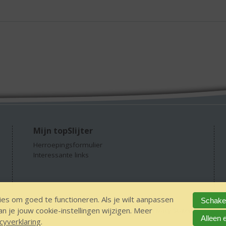
/
5)
Mijn topSlijter
Herroepingsformulier
Interessante links
es om goed te functioneren. Als je wilt aanpassen
Schakel
 je jouw cookie-instellingen wijzigen. Meer
GEEN 18 GEEN alcohol
IDIN/ITSME
sitemap
Privacy Statement
Dis
Alleen 
cyverklaring
.