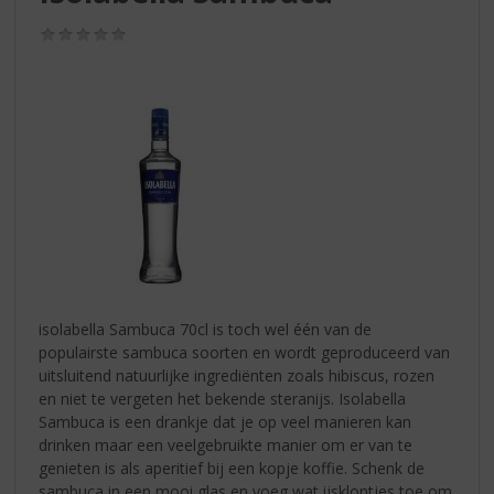
S
p
(0,0
r
/
5)
i
n
g
n
a
a
r
d
e
n
a
v
isolabella Sambuca 70cl is toch wel één van de
i
populairste sambuca soorten en wordt geproduceerd van
g
uitsluitend natuurlijke ingrediënten zoals hibiscus, rozen
a
en niet te vergeten het bekende steranijs. Isolabella
t
Sambuca is een drankje dat je op veel manieren kan
i
drinken maar een veelgebruikte manier om er van te
e
genieten is als aperitief bij een kopje koffie. Schenk de
sambuca in een mooi glas en voeg wat ijsklontjes toe om