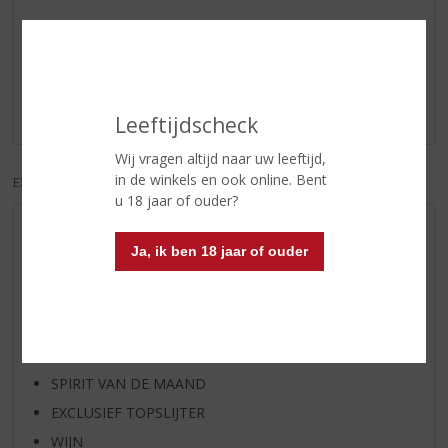
Reviews
Schrijf een review
Er zijn nog geen reviews geplaatst voor dit product
Leeftijdscheck
Wij vragen altijd naar uw leeftijd,
in de winkels en ook online. Bent
EXCL. BTW
INCL. BTW
u 18 jaar of ouder?
AANBIEDINGEN
Ja, ik ben 18 jaar of ouder
WIJN VAN DE MAAND
WHISKY VAN DE MAAND
RUM VAN DE MAAND
BIER VAN DE MAAND
SPIRIT VAN DE MAAND
EXCLUSIEF TOPSLIJTER
WIJN