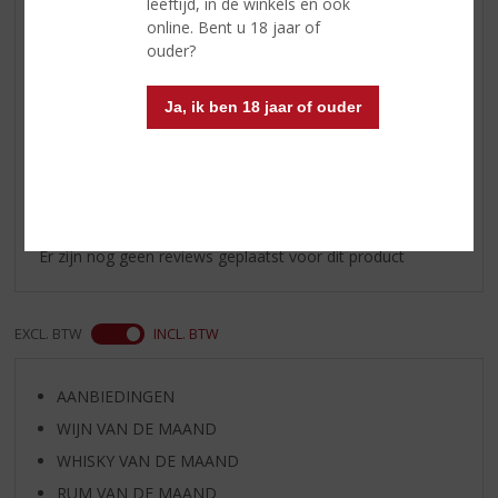
leeftijd, in de winkels en ook
online. Bent u 18 jaar of
Afdronk
zacht mondgevoel, stroperig en
ouder?
tranende viscositeit; een tikkeltje
boozy en pittig
Ja, ik ben 18 jaar of ouder
Reviews
Schrijf een review
Er zijn nog geen reviews geplaatst voor dit product
EXCL. BTW
INCL. BTW
AANBIEDINGEN
WIJN VAN DE MAAND
WHISKY VAN DE MAAND
RUM VAN DE MAAND