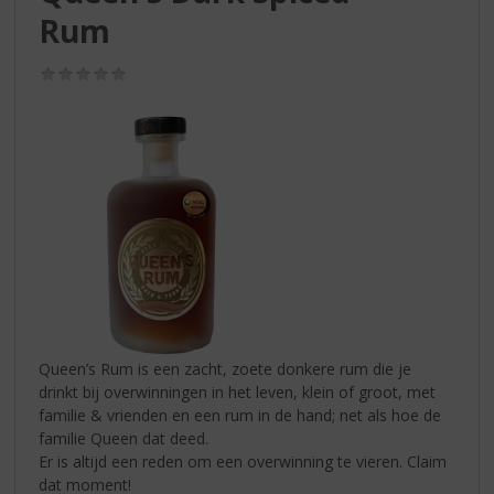
S
Rum
p
r
i
(0,0
/
n
5)
g
n
a
a
r
d
e
n
a
v
i
Queen’s Rum is een zacht, zoete donkere rum die je
g
drinkt bij overwinningen in het leven, klein of groot, met
a
familie & vrienden en een rum in de hand; net als hoe de
t
familie Queen dat deed.
i
Er is altijd een reden om een overwinning te vieren. Claim
e
dat moment!