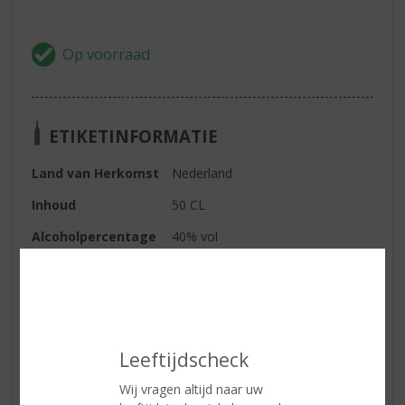
ETIKETINFORMATIE
Land van Herkomst
Nederland
Inhoud
50 CL
Alcoholpercentage
40% vol
Soort rum
Bruin
Kleur
luxueuze donkergoude kleur
Geur
rijk, volzoet kruidig aroma met
tinten van vanille, kaneel,
Leeftijdscheck
kruidnagel en rood fruit
Wij vragen altijd naar uw
Smaak
rijk, vol en complex