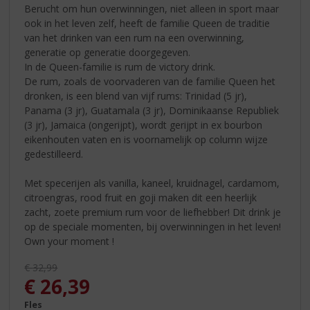
Berucht om hun overwinningen, niet alleen in sport maar
ook in het leven zelf, heeft de familie Queen de traditie
van het drinken van een rum na een overwinning,
generatie op generatie doorgegeven.
In de Queen-familie is rum de victory drink.
De rum, zoals de voorvaderen van de familie Queen het
dronken, is een blend van vijf rums: Trinidad (5 jr),
Panama (3 jr), Guatamala (3 jr), Dominikaanse Republiek
(3 jr), Jamaica (ongerijpt), wordt gerijpt in ex bourbon
eikenhouten vaten en is voornamelijk op column wijze
gedestilleerd.
Met specerijen als vanilla, kaneel, kruidnagel, cardamom,
citroengras, rood fruit en goji maken dit een heerlijk
zacht, zoete premium rum voor de liefhebber! Dit drink je
op de speciale momenten, bij overwinningen in het leven!
Own your moment !
Originele prijs was:
€
32,99
, Huidige prijs is:
€
26,39
Fles