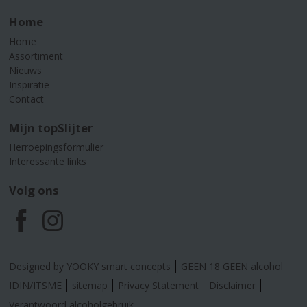
Home
Home
Assortiment
Nieuws
Inspiratie
Contact
Mijn topSlijter
Herroepingsformulier
Interessante links
Volg ons
F
I
a
n
Designed by YOOKY smart concepts
GEEN 18 GEEN alcohol
c
s
IDIN/ITSME
sitemap
Privacy Statement
Disclaimer
Verantwoord alcoholgebruik