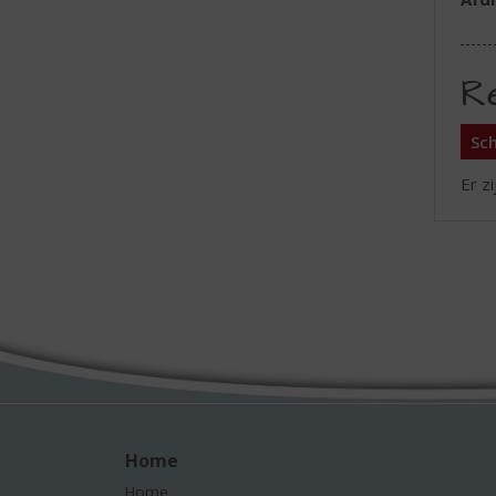
R
Sch
Er z
Home
Home