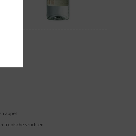
en appel
en tropische vruchten