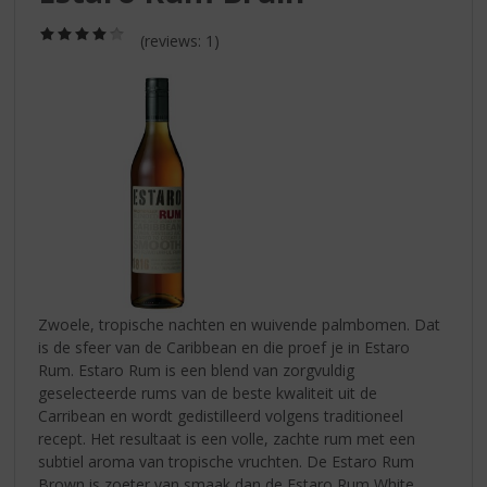
S
p
(4,0
(reviews: 1)
r
/
5)
i
n
g
n
a
a
r
d
e
n
a
v
Zwoele, tropische nachten en wuivende palmbomen. Dat
i
is de sfeer van de Caribbean en die proef je in Estaro
g
Rum. Estaro Rum is een blend van zorgvuldig
a
geselecteerde rums van de beste kwaliteit uit de
t
Carribean en wordt gedistilleerd volgens traditioneel
i
recept. Het resultaat is een volle, zachte rum met een
e
subtiel aroma van tropische vruchten. De Estaro Rum
Brown is zoeter van smaak dan de Estaro Rum White.