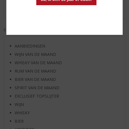
Een heerlijke zachte rum een echte aanrader de bruine
vinden wij het lekkerst.
EXCL. BTW
INCL. BTW
AANBIEDINGEN
WIJN VAN DE MAAND
WHISKY VAN DE MAAND
RUM VAN DE MAAND
BIER VAN DE MAAND
SPIRIT VAN DE MAAND
EXCLUSIEF TOPSLIJTER
WIJN
WHISKY
BIER