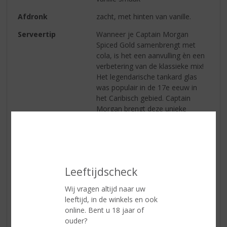
Afdronk
zacht, met hinten van vanille.
Serveertip
Wanneer je Captain Morgan
Spiced Gold samenbrengt met
cola, is het een aanvulling èn een
verbetering van de klassieke mix!
Het legendarische tankard glas
was populair in de 17e eeuw in
het Caribisch gebied. Captain
Morgan brengt deze unieke
traditie weer tot leven om echt te
genieten van deze legendarische
mix in een klassieke piratenstijl.
1. Vul een groot glas (tankard)
met veel ijs
Leeftijdscheck
2. Schenk 3,5cl Captain Morgan
over het ijs
Wij vragen altijd naar uw
3. Vul af met cola en garneer met
leeftijd, in de winkels en ook
partjes limoen
online. Bent u 18 jaar of
ouder?