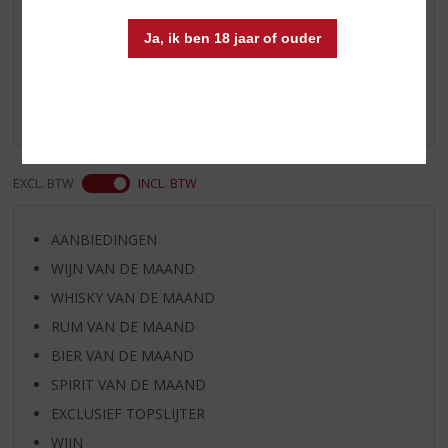
Reviews
Ja, ik ben 18 jaar of ouder
Schrijf een review
Er zijn nog geen reviews geplaatst voor dit product
EXCL. BTW
INCL. BTW
AANBIEDINGEN
WIJN VAN DE MAAND
WHISKY VAN DE MAAND
RUM VAN DE MAAND
BIER VAN DE MAAND
SPIRIT VAN DE MAAND
EXCLUSIEF TOPSLIJTER
WIJN