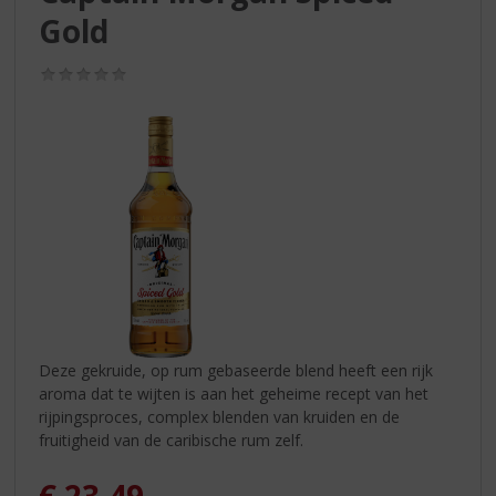
S
Gold
p
r
i
(0,0
/
n
5)
g
n
a
a
r
d
e
n
a
v
i
Deze gekruide, op rum gebaseerde blend heeft een rijk
g
aroma dat te wijten is aan het geheime recept van het
a
rijpingsproces, complex blenden van kruiden en de
t
fruitigheid van de caribische rum zelf.
i
e