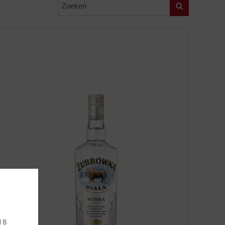
Zoeken
 18