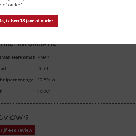
r of ouder?
Ja, ik ben 18 jaar of ouder
TIKETINFORMATIE
d van Herkomst
Polen
oud
70 CL
oholpercentage
37.5% vol
r
helder
eviews
rijf een review