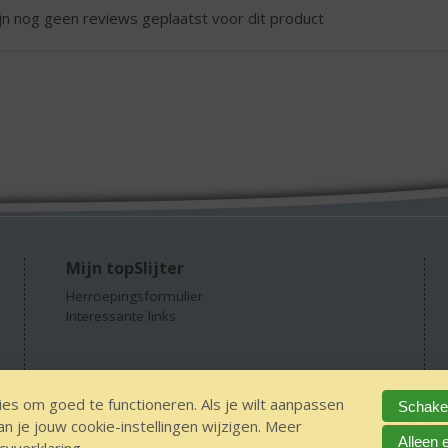
ijn nog geen reviews geplaatst voor dit product
Mijn topSlijter
Herroepingsformulier
Interessante links
es om goed te functioneren. Als je wilt aanpassen
Schakel
 je jouw cookie-instellingen wijzigen. Meer
GEEN 18 GEEN alcohol
IDIN/ITSME
sitemap
Privacy Statement
Dis
Alleen 