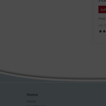
Sch
Petr
08-
Home
Home
Assortiment