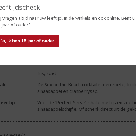
eeftijdscheck
TIKETINFORMATIE
j vragen altijd naar uw leeftijd, in de winkels en ook online. Bent u
 jaar of ouder?
d van Herkomst
Nederland
oud
50 CL
Ja, ik ben 18 jaar of ouder
oholpercentage
14.9% vol
r
oranjerood
r
fris, zoet
ak
De Sex on the Beach cocktail is een zoete, fruit
sinaasappel en cranberrysap.
eertip
Voor de ‘Perfect Serve’: shake met ijs en zeef 
sinaasappelschijfje. Of schenk direct uit de gek
eviews