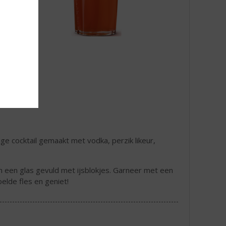
ige cocktail gemaakt met vodka, perzik likeur,
in een glas gevuld met ijsblokjes. Garneer met een
oelde fles en geniet!