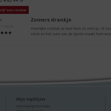
rijf een review
Zomers drankje
a
07-2024
Heerlijke cocktail. Je kunt hem zo met ijs, of zoa
(5,0
sterk en het zure van de Sprite maakt hem iets
/
5)
Mijn topSlijter
Herroepingsformulier
Interessante links