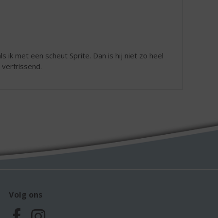
ls ik met een scheut Sprite. Dan is hij niet zo heel
 verfrissend.
Volg ons
F
I