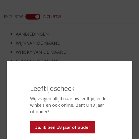
EXCL. BTW
INCL. BTW
AANBIEDINGEN
WIJN VAN DE MAAND
WHISKY VAN DE MAAND
RUM VAN DE MAAND
BIER VAN DE MAAND
SPIRIT VAN DE MAAND
Leeftijdscheck
EXCLUSIEF TOPSLIJTER
WIJN
Wij vragen altijd naar uw leeftijd, in de
winkels en ook online. Bent u 18 jaar
WHISKY
of ouder?
BIER
APERITIEF
Ja, ik ben 18 jaar of ouder
GEDISTILLEERD OVERIG