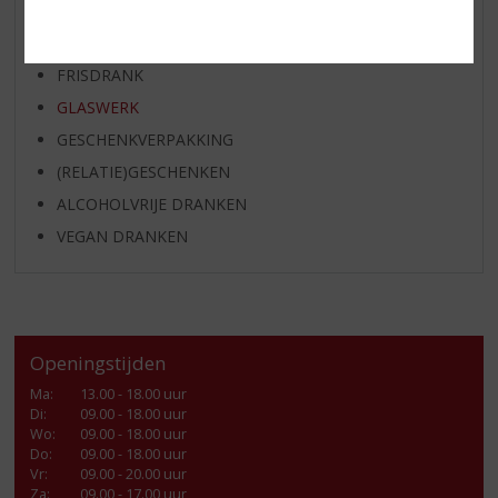
SHOTJES
KANT EN KLAAR
FRISDRANK
GLASWERK
GESCHENKVERPAKKING
(RELATIE)GESCHENKEN
ALCOHOLVRIJE DRANKEN
VEGAN DRANKEN
Openingstijden
Ma
:
13.00 - 18.00 uur
Di
:
09.00 - 18.00 uur
Wo
:
09.00 - 18.00 uur
Do
:
09.00 - 18.00 uur
Vr
:
09.00 - 20.00 uur
Za
:
09.00 - 17.00 uur