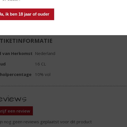
Ja, ik ben 18 jaar of ouder
TIKETINFORMATIE
d van Herkomst
Nederland
oud
16 CL
oholpercentage
10% vol
eviews
rijf een review
ijn nog geen reviews geplaatst voor dit product