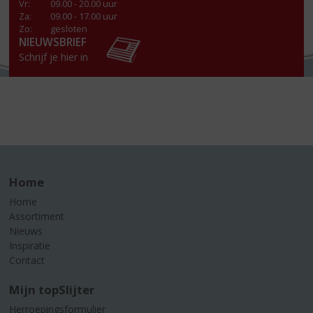
Vr
:
09.00 - 20.00 uur
Za
:
09.00 - 17.00 uur
Zo:
gesloten
NIEUWSBRIEF
Schrijf je hier in
Home
Home
Assortiment
Nieuws
Inspiratie
Contact
Mijn topSlijter
Herroepingsformulier