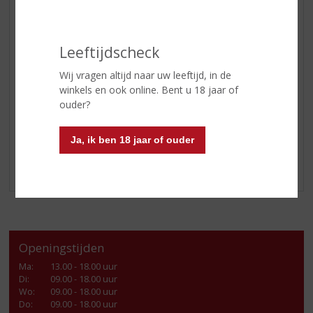
GEDISTILLEERD OVERIG
SHOTJES
KANT EN KLAAR
Leeftijdscheck
FRISDRANK
Wij vragen altijd naar uw leeftijd, in de
GLASWERK
winkels en ook online. Bent u 18 jaar of
ouder?
GESCHENKVERPAKKING
(RELATIE)GESCHENKEN
Ja, ik ben 18 jaar of ouder
ALCOHOLVRIJE DRANKEN
VEGAN DRANKEN
Openingstijden
Ma
:
13.00 - 18.00 uur
Di
:
09.00 - 18.00 uur
Wo
:
09.00 - 18.00 uur
Do
:
09.00 - 18.00 uur