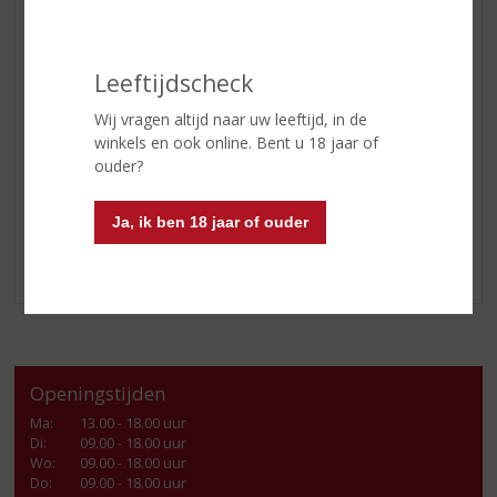
GEDISTILLEERD OVERIG
SHOTJES
KANT EN KLAAR
Leeftijdscheck
FRISDRANK
Wij vragen altijd naar uw leeftijd, in de
GLASWERK
winkels en ook online. Bent u 18 jaar of
ouder?
GESCHENKVERPAKKING
(RELATIE)GESCHENKEN
Ja, ik ben 18 jaar of ouder
ALCOHOLVRIJE DRANKEN
VEGAN DRANKEN
Openingstijden
Ma
:
13.00 - 18.00 uur
Di
:
09.00 - 18.00 uur
Wo
:
09.00 - 18.00 uur
Do
:
09.00 - 18.00 uur