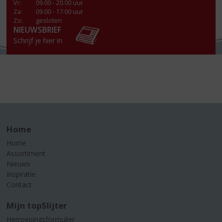
Vr
:
09.00 - 20.00 uur
Za
:
09.00 - 17.00 uur
Zo:
gesloten
NIEUWSBRIEF
Schrijf je hier in
Home
Home
Assortiment
Nieuws
Inspiratie
Contact
Mijn topSlijter
Herroepingsformulier