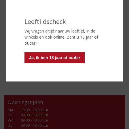
GEDISTILLEERD OVERIG
SHOTJES
KANT EN KLAAR
Leeftijdscheck
FRISDRANK
Wij vragen altijd naar uw leeftijd, in de
GLASWERK
winkels en ook online. Bent u 18 jaar of
ouder?
GESCHENKVERPAKKING
(RELATIE)GESCHENKEN
Ja, ik ben 18 jaar of ouder
ALCOHOLVRIJE DRANKEN
VEGAN DRANKEN
Openingstijden
Ma
:
13.00 - 18.00 uur
Di
:
09.00 - 18.00 uur
Wo
:
09.00 - 18.00 uur
Do
:
09.00 - 18.00 uur