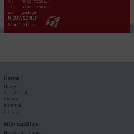
Vr
:
09.00 - 20.00 uur
Za
:
09.00 - 17.00 uur
Zo:
gesloten
NIEUWSBRIEF
Schrijf je hier in
Home
Home
Assortiment
Nieuws
Inspiratie
Contact
Mijn topSlijter
Herroepingsformulier