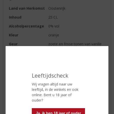
Land van Herkomst
Oostenrijk
Inhoud
25 CL
Alcoholpercentage
0% vol
Kleur
oranje
Geur
zoete en frisse tonen van vanille
en passievrucht
Smaak
zoete smaken van passievruchten
Afdronk
lekker fris
Leeftijdscheck
Serveertip
lekker met een schijfje
passievrucht
Wij vragen altijd naar uw
leeftijd, in de winkels en ook
online. Bent u 18 jaar of
Reviews
ouder?
Schrijf een review
Ja, ik ben 18 jaar of ouder