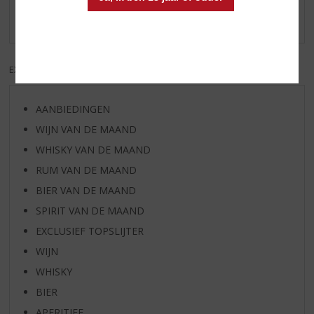
Er zijn nog geen reviews geplaatst voor dit product
EXCL. BTW
INCL. BTW
AANBIEDINGEN
WIJN VAN DE MAAND
WHISKY VAN DE MAAND
RUM VAN DE MAAND
BIER VAN DE MAAND
SPIRIT VAN DE MAAND
EXCLUSIEF TOPSLIJTER
WIJN
WHISKY
BIER
APERITIEF