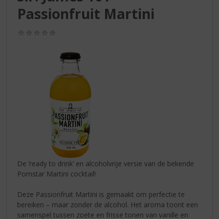
S
Passionfruit Martini
p
r
i
(0,0
/
n
5)
g
n
a
a
r
d
e
n
a
v
i
De ‘ready to drink’ en alcoholvrije versie van de bekende
g
Pornstar Martini cocktail!
a
t
Deze Passionfruit Martini is gemaakt om perfectie te
i
bereiken – maar zonder de alcohol. Het aroma toont een
e
samenspel tussen zoete en frisse tonen van vanille en