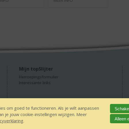
 INFO
MEER INFO
Mijn topSlijter
Herroepingsformulier
Interessante links
es om goed te functioneren. Als je wilt aanpassen
Schakel
 je jouw cookie-instellingen wijzigen. Meer
GEEN 18 GEEN alcohol
IDIN/ITSME
sitemap
Privacy Statement
Dis
Alleen 
cyverklaring
.