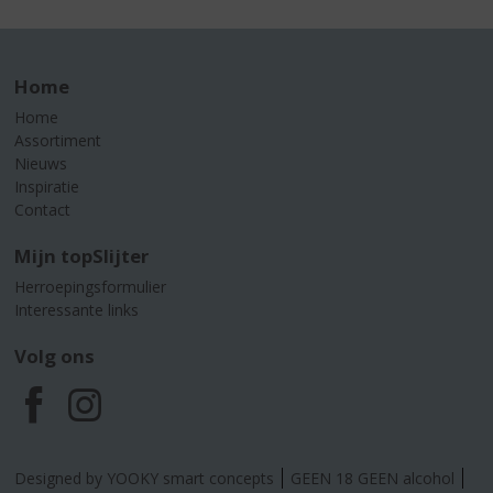
Home
Home
Assortiment
Nieuws
Inspiratie
Contact
Mijn topSlijter
Herroepingsformulier
Interessante links
Volg ons
F
I
a
n
Designed by YOOKY smart concepts
GEEN 18 GEEN alcohol