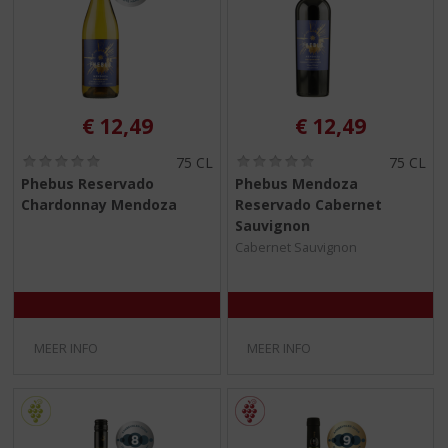
€
12,49
€
12,49
(
(
75 CL
75 CL
0
0
Phebus Reservado
Phebus Mendoza
,
,
Chardonnay Mendoza
Reservado Cabernet
0
0
/
/
Sauvignon
5
5
Cabernet Sauvignon
)
)
MEER INFO
MEER INFO