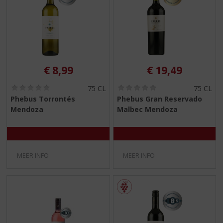
€
8,99
€
19,49
(
(
75 CL
75 CL
0
0
Phebus Torrontés
Phebus Gran Reservado
,
,
Mendoza
Malbec Mendoza
0
0
/
/
5
5
)
)
MEER INFO
MEER INFO