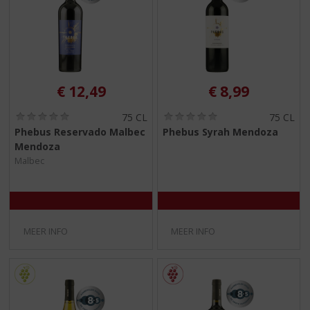
S
p
r
i
n
g
€
12,49
€
8,99
n
a
(
(
75 CL
75 CL
a
0
0
Phebus Reservado Malbec
Phebus Syrah Mendoza
r
,
,
Mendoza
d
0
0
/
/
e
Malbec
5
5
n
)
)
a
v
i
MEER INFO
MEER INFO
g
a
t
i
e