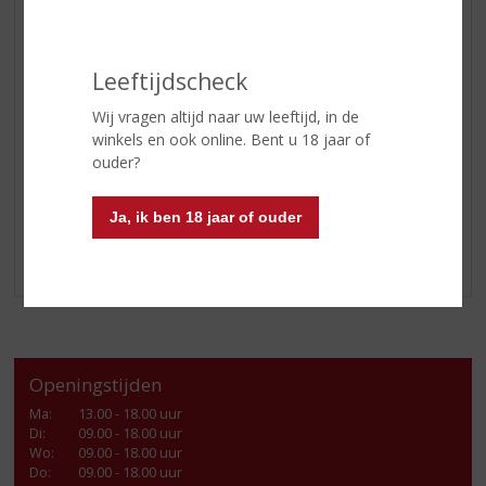
GEDISTILLEERD OVERIG
SHOTJES
KANT EN KLAAR
Leeftijdscheck
FRISDRANK
Wij vragen altijd naar uw leeftijd, in de
GLASWERK
winkels en ook online. Bent u 18 jaar of
ouder?
GESCHENKVERPAKKING
(RELATIE)GESCHENKEN
Ja, ik ben 18 jaar of ouder
ALCOHOLVRIJE DRANKEN
VEGAN DRANKEN
Openingstijden
Ma
:
13.00 - 18.00 uur
Di
:
09.00 - 18.00 uur
Wo
:
09.00 - 18.00 uur
Do
:
09.00 - 18.00 uur