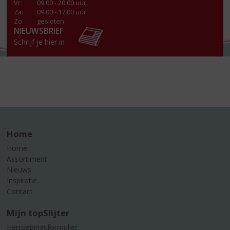
Vr
:
09.00 - 20.00 uur
Za
:
09.00 - 17.00 uur
Zo:
gesloten
NIEUWSBRIEF
Schrijf je hier in
Home
Home
Assortiment
Nieuws
Inspiratie
Contact
Mijn topSlijter
Herroepingsformulier