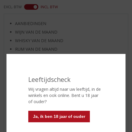
EXCL. BTW
INCL. BTW
AANBIEDINGEN
WIJN VAN DE MAAND
WHISKY VAN DE MAAND
RUM VAN DE MAAND
BIER VAN DE MAAND
SPIRIT VAN DE MAAND
EXCLUSIEF TOPSLIJTER
Leeftijdscheck
WIJN
Wij vragen altijd naar uw leeftijd, in de
WHISKY
winkels en ook online. Bent u 18 jaar
BIER
of ouder?
APERITIEF
Ja, ik ben 18 jaar of ouder
GEDISTILLEERD OVERIG
SHOTJES