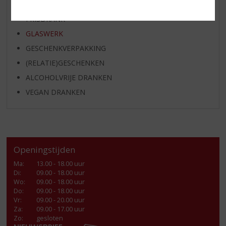
KANT EN KLAAR
FRISDRANK
GLASWERK
GESCHENKVERPAKKING
(RELATIE)GESCHENKEN
ALCOHOLVRIJE DRANKEN
VEGAN DRANKEN
Openingstijden
Ma
:
13.00 - 18.00 uur
Di
:
09.00 - 18.00 uur
Wo
:
09.00 - 18.00 uur
Do
:
09.00 - 18.00 uur
Vr
:
09.00 - 20.00 uur
Za
:
09.00 - 17.00 uur
Zo:
gesloten