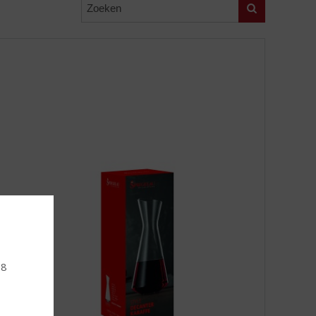
Zoeken
18