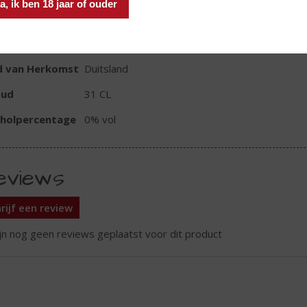
a, ik ben 18 jaar of ouder
TIKETINFORMATIE
d van Herkomst
Duitsland
oud
31 CL
oholpercentage
0% vol
eviews
rijf een review
ijn nog geen reviews geplaatst voor dit product