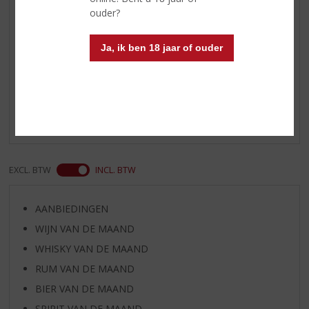
soorten cocktails
ouder?
Ja, ik ben 18 jaar of ouder
Reviews
Schrijf een review
Er zijn nog geen reviews geplaatst voor dit product
EXCL. BTW
INCL. BTW
AANBIEDINGEN
WIJN VAN DE MAAND
WHISKY VAN DE MAAND
RUM VAN DE MAAND
BIER VAN DE MAAND
SPIRIT VAN DE MAAND