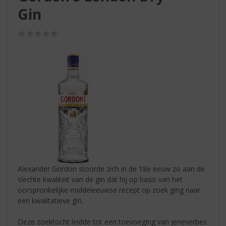
S
Gin
p
r
i
(0,0
/
n
5)
g
n
a
a
r
d
e
n
a
v
i
Alexander Gordon stoorde zich in de 18e eeuw zo aan de
g
slechte kwaliteit van de gin dat hij op basis van het
a
oorspronkelijke middeleeuwse recept op zoek ging naar
t
een kwalitatieve gin.
i
e
Deze zoektocht leidde tot een toevoeging van jeneverbes