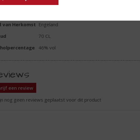
TIKETINFORMATIE
d van Herkomst
Engeland
oud
70 CL
oholpercentage
46% vol
eviews
rijf een review
ijn nog geen reviews geplaatst voor dit product