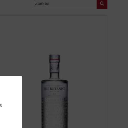
Zoeken
18