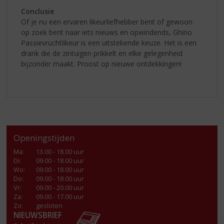
Conclusie
Of je nu een ervaren likeurliefhebber bent of gewoon
op zoek bent naar iets nieuws en opwindends, Ghino
Passievruchtlikeur is een uitstekende keuze. Het is een
drank die de zintuigen prikkelt en elke gelegenheid
bijzonder maakt. Proost op nieuwe ontdekkingen!
Openingstijden
Ma
:
13.00 - 18.00 uur
Di
:
09.00 - 18.00 uur
Wo
:
09.00 - 18.00 uur
Do
:
09.00 - 18.00 uur
Vr
:
09.00 - 20.00 uur
Za
:
09.00 - 17.00 uur
Zo:
gesloten
NIEUWSBRIEF