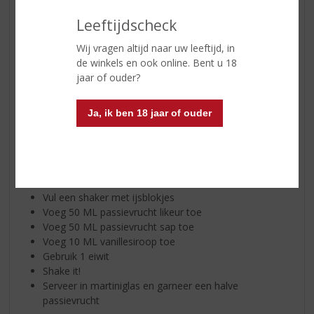
pornstar martini, waar de fruitige smaken prachtig
samenkomen.
Leeftijdscheck
Wij vragen altijd naar uw leeftijd, in
Dit heb je nodig voor een Ghino Pornstar Martini!
de winkels en ook online. Bent u 18
jaar of ouder?
50 ML Ghino Passievrucht likeur
50 ML Passievrucht sap
10 ML vanille siroop
Ja, ik ben 18 jaar of ouder
1 eiwit
Halve passievrucht als garnering.
Bereidingswijze:
Vul een shaker met ijsblokjes
Voeg 50 ML passievrucht likeur toe
Voeg 50 ML passievrucht sap toe
Voeg 10 ML vanillesiroop toe
Gebruik 1 eiwit
Shake it!
Serveer in martiniglas en garneer een halve
passievrucht