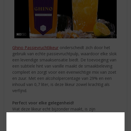
Ghino Passievruchtlikeur
onderscheidt zich door het
gebruik van echte passievruchtpulp, waardoor elke slok
een levendige smaaksensatie biedt. De toevoeging van
een subtiele hint van vanille maakt de smaakbeleving
compleet en zorgt voor een evenwichtige mix van zoet
en zuur. Met een alcoholpercentage van 29% en een
inhoud van 0,7 liter, is deze likeur zowel krachtig als
verfijnd.
Perfect voor elke gelegenheid!
Wat deze likeur echt bijzonder maakt, is zijn
veelzijdigheid. Ghino Passievruchtlikeur is ideaal om
ijskoud te drinken, maar ook perfect te gebruiken in
diverse cocktails. Denk bijvoorbeeld aan de populaire