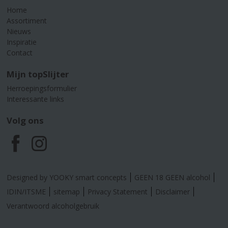
Home
Assortiment
Nieuws
Inspiratie
Contact
Mijn topSlijter
Herroepingsformulier
Interessante links
Volg ons
F
I
a
n
Designed by YOOKY smart concepts
GEEN 18 GEEN alcohol
c
s
IDIN/ITSME
sitemap
Privacy Statement
Disclaimer
Verantwoord alcoholgebruik
e
t