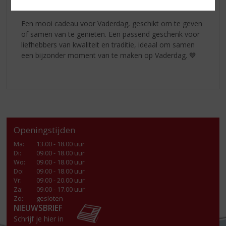
vakmanschap.
Een mooi cadeau voor Vaderdag, geschikt om te geven
of samen van te genieten. Een passend geschenk voor
liefhebbers van kwaliteit en traditie, ideaal om samen
een bijzonder moment van te maken op Vaderdag. 💙
Openingstijden
Ma
:
13.00 - 18.00 uur
Di
:
09.00 - 18.00 uur
Wo
:
09.00 - 18.00 uur
Do
:
09.00 - 18.00 uur
Vr
:
09.00 - 20.00 uur
Za
:
09.00 - 17.00 uur
Zo:
gesloten
NIEUWSBRIEF
Schrijf je hier in