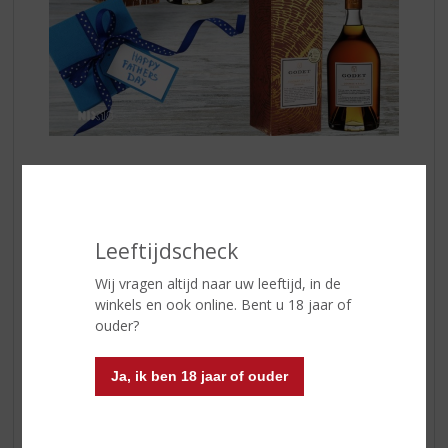
VS Classique
is een toegankelijke cognac met frisse
tonen van fruit en vanille. Licht en elegant, geschikt om
Leeftijdscheck
ontspannen van te genieten.
Wij vragen altijd naar uw leeftijd, in de
winkels en ook online. Bent u 18 jaar of
VSOP Original
heeft meer rijping en diepgang, met
ouder?
zachte tonen van honing, rijp fruit en een ronde
afdronk. Een klassieker voor wie net wat meer
complexiteit zoekt.
Ja, ik ben 18 jaar of ouder
Beide varianten komen uit een traditioneel cognachuis
met een lange geschiedenis en focus op kwaliteit en