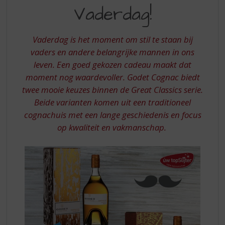
S
MOOI
Vaderdag!
p
CADEAU
r
VOOR
i
Vaderdag is het moment om stil te staan bij
n
VADERDAG
vaders en andere belangrijke mannen in ons
g
leven. Een goed gekozen cadeau maakt dat
n
a
moment nog waardevoller. Godet Cognac biedt
a
twee mooie keuzes binnen de Great Classics serie.
r
Beide varianten komen uit een traditioneel
d
cognachuis met een lange geschiedenis en focus
e
op kwaliteit en vakmanschap.
n
a
v
i
g
a
t
i
e