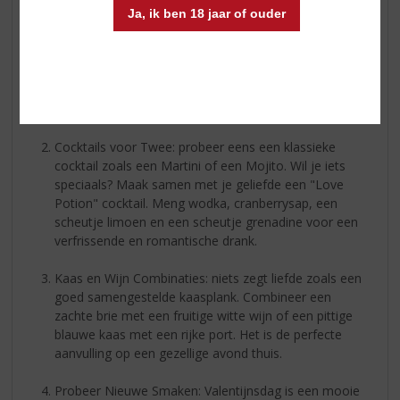
Ja, ik ben 18 jaar of ouder
Kies de Perfecte Wijn: begin je avond met een
heerlijke bubbel. Een glas sprankelende champagne
of prosecco zet meteen de juiste toon. Voor een
romantisch diner is een volle rode wijn, zoals een
Merlot of Pinot Noir, ideaal. Liever wit? Kies dan
voor een verfijnde Chardonnay.
Cocktails voor Twee: probeer eens een klassieke
cocktail zoals een Martini of een Mojito. Wil je iets
speciaals? Maak samen met je geliefde een "Love
Potion" cocktail. Meng wodka, cranberrysap, een
scheutje limoen en een scheutje grenadine voor een
verfrissende en romantische drank.
Kaas en Wijn Combinaties: niets zegt liefde zoals een
goed samengestelde kaasplank. Combineer een
zachte brie met een fruitige witte wijn of een pittige
blauwe kaas met een rijke port. Het is de perfecte
aanvulling op een gezellige avond thuis.
Probeer Nieuwe Smaken: Valentijnsdag is een mooie