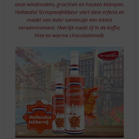
S
onze windmolens, grachten en houten klompen.
p
Hollandse Stroopwafellikeur viert deze erfenis en
r
maakt van ieder samenzijn een intens
i
n
verwenmoment. Heerlijk naast óf in de koffie,
g
thee en warme chocolademelk.
n
a
a
r
d
e
n
a
v
i
g
a
t
i
e