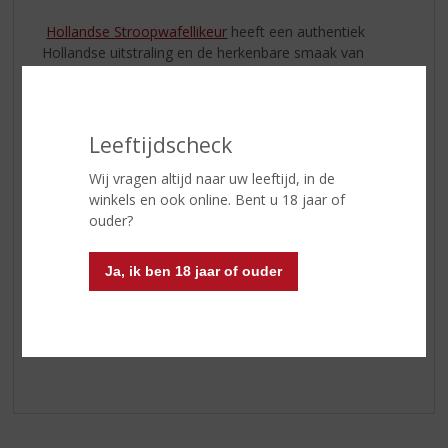
Hollandse Stroopwafellikeur
heeft een authentiek
Hollandse uitstraling en de herkenbare smaak van
ambachtelijke stroopwafels. Een fluweelzachte,
amberkleurige drank met een lichtkruidig aroma en de
rijke smaak van karamel en een vleugje kaneel.
Leeftijdscheck
Recepten
Wij vragen altijd naar uw leeftijd, in de
Hollandse Stroopwafellikeur kan heerlijk puur worden
winkels en ook online. Bent u 18 jaar of
gedronken, maar omdat de smaak zo harmonieus is, is
ouder?
het ongelooflijk veelzijdig. Ontdek enkele kenmerkende
desserts, drankjes en recepten met de
stroopwafellikeur. Klik
hier
Ja, ik ben 18 jaar of ouder
Klik
hier
voor de aanbiedingen.