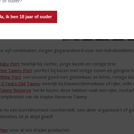
r of ouder?
Ja, ik ben 18 jaar of ouder
e vijf combinaties zorgen gegarandeerd voor een indrukwekkend
Ruby Port
: heerlijk bij zachte, jonge kazen en romige brie
Fine Tawny Port
: perfect bij kazen met notige tonen en gerijpte 
White Port
: verrassend goed met geitenkaas en lichte, romige ka
10 Years Old Tawny
: heerlijk bij blauwschimmelkaas of rijke, voll
Tawny Reserva
: harde kazen; deze hebben vaak een rijke, noot
complexiteit van de Kopke Reserve Tawny
je nu een borrelmoment voorbereidt, een diner organiseert of g
binaties zit je altijd goed!
k
hier
voor al ons Kopke producten.