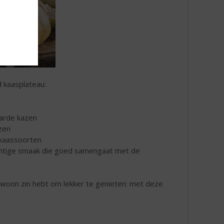
 kaasplateau:
harde kazen
zen
e kaassoorten
achtige smaak die goed samengaat met de
ewoon zin hebt om lekker te genieten: met deze