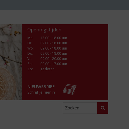
Openingstijden
Ma
:
13.00 - 18.00 uur
Di
:
09.00 - 18.00 uur
Wo
:
09.00 - 18.00 uur
Do
:
09.00 - 18.00 uur
Vr
:
09.00 - 20.00 uur
Za
:
09.00 - 17.00 uur
Zo:
gesloten
NIEUWSBRIEF
Schrijf je hier in
Zoeken