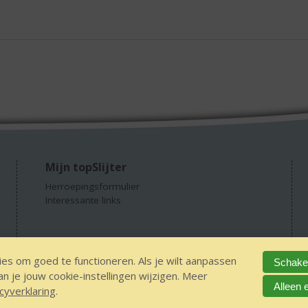
Mijn topSlijter
Herroepingsformulier
Interessante links
es om goed te functioneren. Als je wilt aanpassen
Schakel
 je jouw cookie-instellingen wijzigen. Meer
GEEN 18 GEEN alcohol
IDIN/ITSME
sitemap
Privacy Statement
Dis
Alleen 
cyverklaring
.