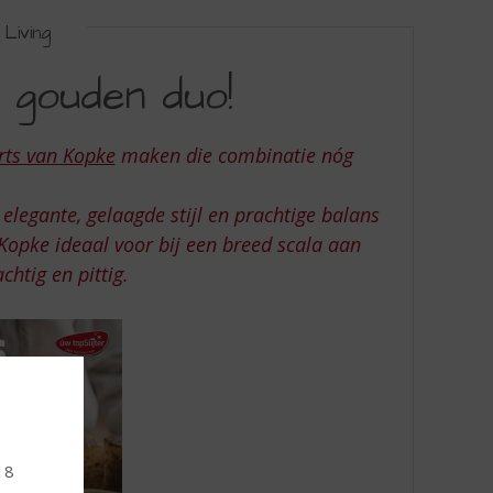
Living
 gouden duo!
rts van Kopke
maken die combinatie nóg
elegante, gelaagde stijl en prachtige balans
Kopke ideaal voor bij een breed scala aan
chtig en pittig.
18