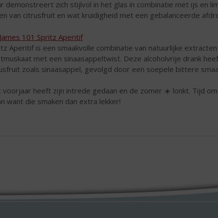
ur demonstreert zich stijlvol in het glas in combinatie met ijs en l
en van citrusfruit en wat kruidigheid met een gebalanceerde afdr
. James 101 Spritz Aperitif
itz Aperitif is een smaakvolle combinatie van natuurlijke extracten
tmuskaat met een sinaasappeltwist. Deze alcoholvrije drank heeft
rusfruit zoals sinaasappel, gevolgd door een soepele bittere smaa
 voorjaar heeft zijn intrede gedaan en de zomer ☀️ lonkt. Tijd om
an want die smaken dan extra lekker!