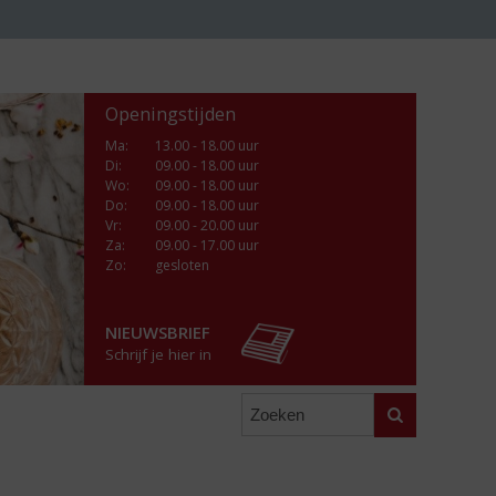
Openingstijden
Ma
:
13.00 - 18.00 uur
Di
:
09.00 - 18.00 uur
Wo
:
09.00 - 18.00 uur
Do
:
09.00 - 18.00 uur
Vr
:
09.00 - 20.00 uur
Za
:
09.00 - 17.00 uur
Zo:
gesloten
NIEUWSBRIEF
Schrijf je hier in
Zoeken