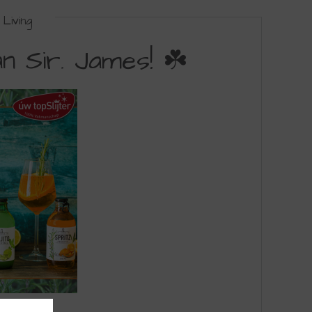
Living
n Sir. James! ☘️