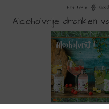
Fine Taste
Good 
LCOHOLVRIJE
Alcoholvrije dranken va
RANKEN
AN
R.
AMES