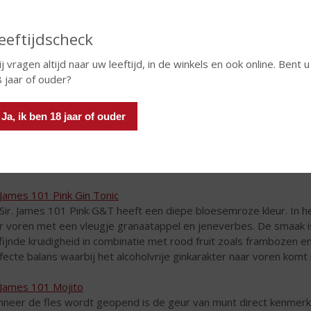
Mogen wij aan u voorstellen:
eeftijdscheck
is tegenwoordig steeds meer vraag naar alternatieven voor alco
j vragen altijd naar uw leeftijd, in de winkels en ook online. Bent u
oholvrije bieren, wijnen en distillaten beschikbaar.
Sir. James
gaat 
 jaar of ouder?
. James 101 G&T
Ja, ik ben 18 jaar of ouder
 alcoholvrij, een perfect alternatief wanneer u geen of minder alc
rlijke premix cocktail, én het is lager in calorieën.
receptuur van deze alcoholvrije G&T is nauwkeurig samengesteld u
ak van de G&T is gecreëerd door de unieke combinatie van natuu
. James 101 Pink Gin Tonic
Sir. James 101 Pink G&T heeft een diepe bloesemroze kleur. In h
r voren met een vleugje granaatappel en jeneverbes. De smaak 
fijnde kruidigheid in combinatie met rood fruit zoals frambozen 
fecte balans waarbij het alcoholvrije ginkarakter naar voren komt m
. James 101 Mojito
neer de fles wordt geopend is de geur van munt direct kenmerke