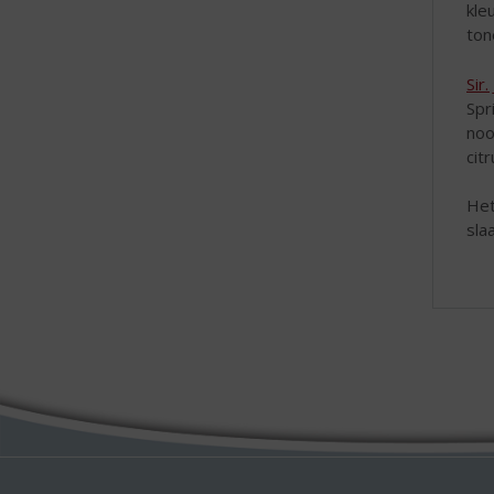
kle
ton
Sir
Spr
noo
cit
Het
sla