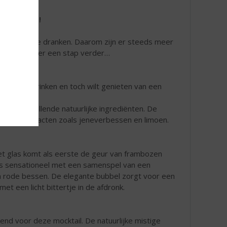
 Sir. James!
holhoudende dranken. Daarom zijn er steeds meer
hiermee weer een stap verder…
ohol wilt drinken en toch wilt genieten van een
it verschillende natuurlijke ingrediënten. De
rlijke extracten zoals jeneverbessen en limoen.
et glas komt als eerste de geur van frambozen
is sensationeel met een samenspel van een
en rode bessen. De elegante bubbel zorgt voor een
et een licht bittertje in de afdronk.
nd voor deze mocktail. De natuurlijke mistige