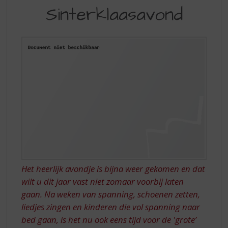
S
EEN
Sinterklaasavond
p
VOLWASSEN
r
SINTERKLAASAVOND
i
n
g
n
a
a
r
d
e
n
a
v
i
Het heerlijk avondje is bijna weer gekomen en dat
g
wilt u dit jaar vast niet zomaar voorbij laten
a
gaan. Na weken van spanning, schoenen zetten,
t
i
liedjes zingen en kinderen die vol spanning naar
e
bed gaan, is het nu ook eens tijd voor de 'grote’