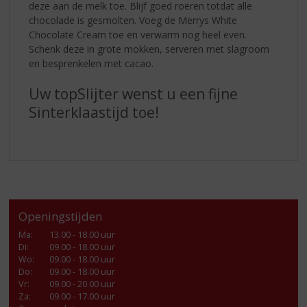
deze aan de melk toe. Blijf goed roeren totdat alle
chocolade is gesmolten. Voeg de Merrys White
Chocolate Cream toe en verwarm nog heel even.
Schenk deze in grote mokken, serveren met slagroom
en besprenkelen met cacao.
Uw topSlijter wenst u een fijne
Sinterklaastijd toe!
Openingstijden
Ma
:
13.00 - 18.00 uur
Di
:
09.00 - 18.00 uur
Wo
:
09.00 - 18.00 uur
Do
:
09.00 - 18.00 uur
Vr
:
09.00 - 20.00 uur
Za
:
09.00 - 17.00 uur