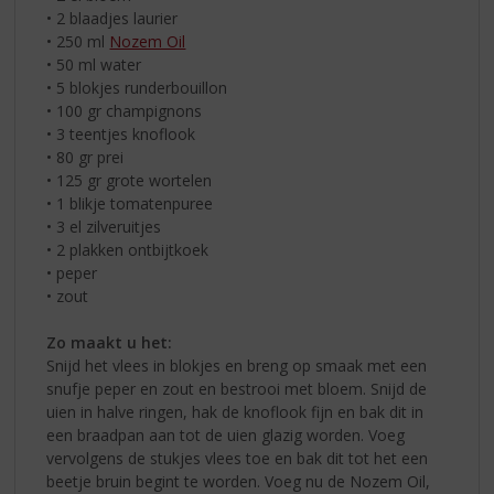
• 2 blaadjes laurier
• 250 ml
Nozem Oil
• 50 ml water
• 5 blokjes runderbouillon
• 100 gr champignons
• 3 teentjes knoflook
• 80 gr prei
• 125 gr grote wortelen
• 1 blikje tomatenpuree
• 3 el zilveruitjes
• 2 plakken ontbijtkoek
• peper
• zout
Zo maakt u het:
Snijd het vlees in blokjes en breng op smaak met een
snufje peper en zout en bestrooi met bloem. Snijd de
uien in halve ringen, hak de knoflook fijn en bak dit in
een braadpan aan tot de uien glazig worden. Voeg
vervolgens de stukjes vlees toe en bak dit tot het een
beetje bruin begint te worden. Voeg nu de Nozem Oil,