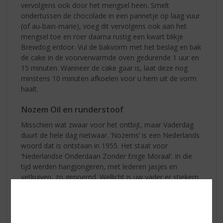
vervolgens ook door het mengsel heen. Smelt
ondertussen de chocolade in een pannetje op laag vuur
(of au-bain-marie), voeg dit vervolgens ook aan het
mengsel toe en roer daarna rustig een kwart blikje
Brewdog erdoor. Vul de bakvorm met het beslag en bak
de cake in de voorverwarmde oven gedurende 1 uur en
15 minuten. Wanneer de cake gaar is, laat deze nog
minstens 10 minuten afkoelen voor u hem uit de vorm
haalt.
Nozem Oil en runderstoof
Misschien wat zwaar voor het ontbijt, maar Vaderdag
duurt de hele dag nietwaar. ‘Nozems’ is een Nederlands
woord dat is ontstaan in 1955. Het staat voor
‘Nederlandse Onderdaan Zonder Enige Moraal’. In die
tijd werden hangjongeren, met lederen jasjes en
vetkuiven, zo genoemd. Wellicht is uw vader er stiekem
ook wel één geweest. Dan kunt u hem zeker verrassen
met Nozem Oil. Er is geen drank ter wereld die lijkt op
Nozem Oil, dus het is even wennen. U proeft friszure
citrusvruchten met een pittig nabrandertje van