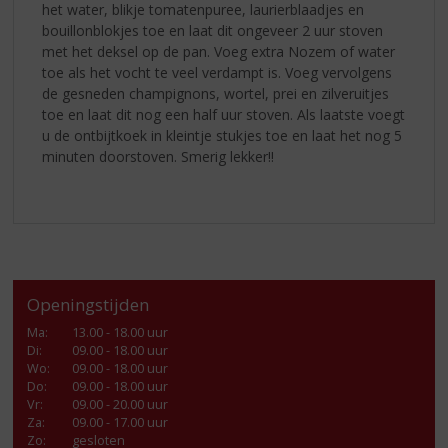
het water, blikje tomatenpuree, laurierblaadjes en
bouillonblokjes toe en laat dit ongeveer 2 uur stoven
met het deksel op de pan. Voeg extra Nozem of water
toe als het vocht te veel verdampt is. Voeg vervolgens
de gesneden champignons, wortel, prei en zilveruitjes
toe en laat dit nog een half uur stoven. Als laatste voegt
u de ontbijtkoek in kleintje stukjes toe en laat het nog 5
minuten doorstoven. Smerig lekker!!
Openingstijden
Ma
:
13.00 - 18.00 uur
Di
:
09.00 - 18.00 uur
Wo
:
09.00 - 18.00 uur
Do
:
09.00 - 18.00 uur
Vr
:
09.00 - 20.00 uur
Za
:
09.00 - 17.00 uur
Zo:
gesloten