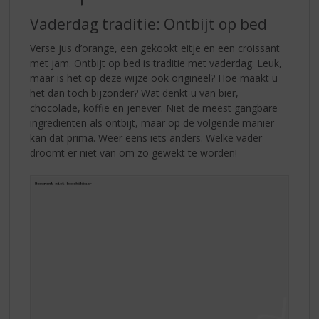
S
p
Vaderdag traditie: Ontbijt op bed
r
i
Verse jus d’orange, een gekookt eitje en een croissant
n
met jam. Ontbijt op bed is traditie met vaderdag. Leuk,
g
maar is het op deze wijze ook origineel? Hoe maakt u
n
het dan toch bijzonder? Wat denkt u van bier,
a
chocolade, koffie en jenever. Niet de meest gangbare
a
ingrediënten als ontbijt, maar op de volgende manier
r
kan dat prima. Weer eens iets anders. Welke vader
d
droomt er niet van om zo gewekt te worden!
e
n
a
v
i
g
a
t
i
e