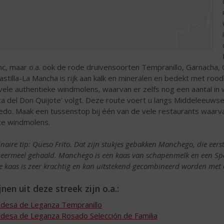
nc, maar o.a. ook de rode druivensoorten Tempranillo, Garnacha
Castilla-La Mancha is rijk aan kalk en mineralen en bedekt met r
vele authentieke windmolens, waarvan er zelfs nog een aantal in 
ta del Don Quijote’ volgt. Deze route voert u langs Middeleeu
edo. Maak een tussenstop bij één van de vele restaurants waarva
te windmolens.
inaire tip: Queso Frito. Dat zijn stukjes gebakken Manchego, die eer
eermeel gehaald. Manchego is een kaas van schapenmelk en een Spa
e kaas is zeer krachtig en kan uitstekend gecombineerd worden met 
nen uit deze streek zijn o.a.:
desa de Leganza Tempranillo
desa de Leganza Rosado Selección de Familia