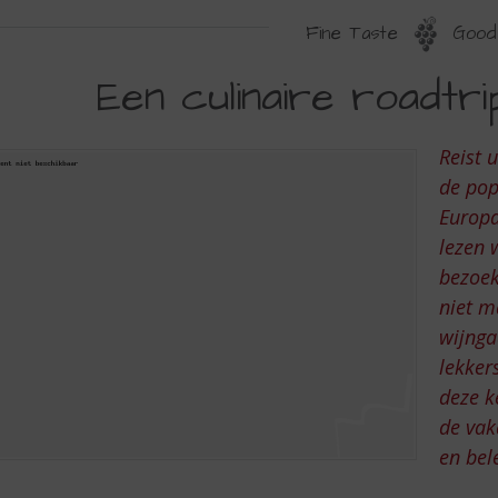
Fine Taste
Good 
EN
Een culinaire roadtr
ULINAIRE
OADTRIP
Reist 
OOR
de pop
PANJE
Europa
lezen 
bezoek
niet m
wijnga
lekker
deze k
de vak
en bel