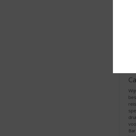
Ca
Wij
bes
rei
spe
dru
voo
Bar