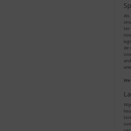
Sp
e
Als
sma
ter
noo
lag
de 
voo
and
uni
We 
La
Wij
heu
ter
ove
vas