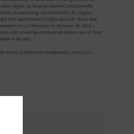
ciano tegen. La Rioja produceert uitstekende
llation niveau kreeg: Denominación de Origen
gd. Een aantal komt u tegen als u de ‘Rioja Alta’
Cantabrië en La Demanda en de rivier de Ebro.
ij. Wilt u heerlijk ontspannen tijdens uw rit door
aden in de wijn.
t de streek La Rioja met aardappelen, chorizo en