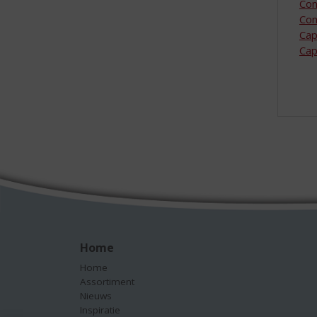
Con
Con
Cap
Cap
Home
Home
Assortiment
Nieuws
Inspiratie