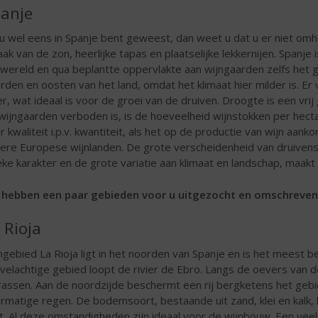
anje
 u wel eens in Spanje bent geweest, dan weet u dat u er niet omh
ak van de zon, heerlijke tapas en plaatselijke lekkernijen. Spanje
 wereld en qua beplantte oppervlakte aan wijngaarden zelfs het 
rden en oosten van het land, omdat het klimaat hier milder is. Er
er, wat ideaal is voor de groei van de druiven. Droogte is een vri
wijngaarden verboden is, is de hoeveelheid wijnstokken per hect
r kwaliteit i.p.v. kwantiteit, als het op de productie van wijn aan
ere Europese wijnlanden. De grote verscheidenheid van druivenso
eke karakter en de grote variatie aan klimaat en landschap, maakt 
hebben een paar gebieden voor u uitgezocht en omschreven
 Rioja
ngebied La Rioja ligt in het noorden van Spanje en is het meest 
velachtige gebied loopt de rivier de Ebro. Langs de oevers van 
rassen. Aan de noordzijde beschermt een rij bergketens het geb
rmatige regen. De bodemsoort, bestaande uit zand, klei en kalk,
t. Al deze omstandigheden zijn ideaal voor de wijnbouw. Een vee