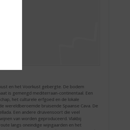
eekust en het Voorkust gebergte. De bodem
limaat is gemengd mediterraan-continentaal. Een
hap, het culturele erfgoed en de lokale
an de wereldberoemde bruisende Spaanse Cava. De
ellada. Een andere druivensoort die veel
 wijnen van worden geproduceerd. Vlakbij
nroute langs oneindige wijngaarden en het