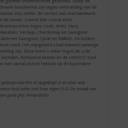
de gobelet snoeimethode gesnoeid, zodat de
druiven beschermd zijn tegen verbranding van de
warme zon, echter dit vereist wel veel handwerk
in de zomer. U komt hier vooral witte
druivensoorten tegen zoals: Airén, Viura,
Macabeo, Verdejo, Chardonnay en Sauvignon
, Cabernet Sauvignon, Syrah en Malbec. De bodem
oodbruin zand. Het wijngebied staat bekend vanwege
werking zijn. Deze komt u zeker tegen als u de
wse kastelen, Romaanse kerken en de UNESCO stad
n een aantal uitzicht hebben op de bijzondere
st gedoopt worden in opgeklopt ei en door wat
anse best-seller met haar eigen D.O. De smaak van
een goed glas Tempranillo.