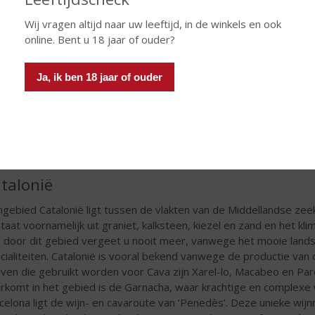
Wij vragen altijd naar uw leeftijd, in de winkels en ook
online. Bent u 18 jaar of ouder?
Ja, ik ben 18 jaar of ouder
talonië
ngebied Catalonië ligt tussen de vlakten van de Middellandse z
taat voornamelijk uit graniet, kalksteen, kiezel en zand en het k
s door dit gebied vergeet u nooit meer, vanwege het mooie landsc
cialiteiten. Catalonië is vooral bekend vanwege de productie v
iven die gebruikt worden voor Cava zijn Xarel-lo, Macabeo en Par
rkomt in het gebied is de Garnacha, waar krachtige en complexe
celona ligt de wijn- en cavaroute van ‘Penedès’. Deze unieke wij