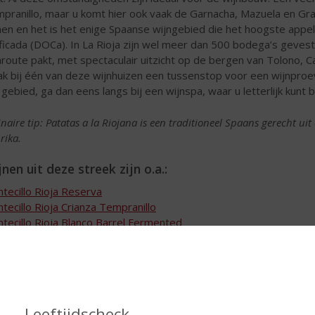
pranillo, maar u komt hier ook vaak de Garnacha, Mazuela en Gra
nen en het is het enige Spaanse wijngebied die het hoogste appe
ificada (DOCa). In La Rioja zijn wel meer dan 500 bodega’s gevesti
nroute pakt, met spectaculair uitzicht op de bergen van Tolono, 
k bij één van deze wijnhuizen een tussenstop voor een wijnproever
 gebied, ga dan eens langs bij een wijnspa, waar u letterlijk kunt b
inaire tip: Patatas a la Riojana is een traditioneel Spaans gerecht ui
rika.
nen uit deze streek zijn o.a.:
tecillo Rioja Reserva
tecillo Rioja Crianza Tempranillo
tecillo Rioja Blanco Barrel Fermented
tecillo Rioja Gran Reserva
Leeftijdscheck