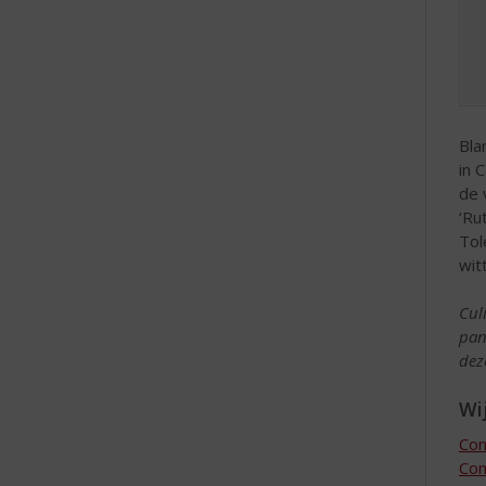
Bla
in 
de 
‘Ru
Tol
wit
Cul
pan
dez
Wij
Con
Con