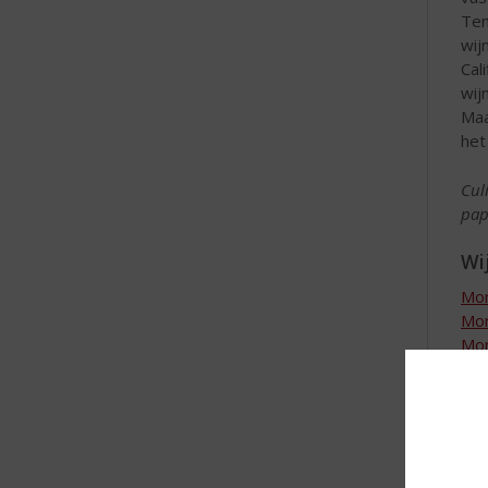
Tem
wij
Cal
wij
Maa
het
Cul
pap
Wij
Mon
Mon
Mon
Mon