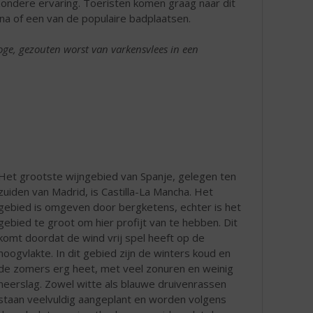
jzondere ervaring. Toeristen komen graag naar dit
na of een van de populaire badplaatsen.
roge, gezouten worst van varkensvlees in een
Het grootste wijngebied van Spanje, gelegen ten
zuiden van Madrid, is Castilla-La Mancha. Het
gebied is omgeven door bergketens, echter is het
gebied te groot om hier profijt van te hebben. Dit
komt doordat de wind vrij spel heeft op de
hoogvlakte. In dit gebied zijn de winters koud en
de zomers erg heet, met veel zonuren en weinig
neerslag. Zowel witte als blauwe druivenrassen
staan veelvuldig aangeplant en worden volgens