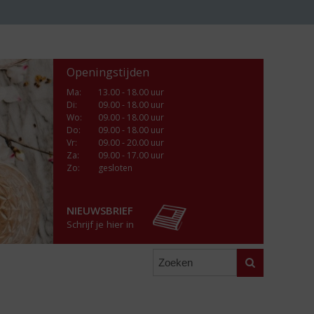
Openingstijden
Ma
:
13.00 - 18.00 uur
Di
:
09.00 - 18.00 uur
Wo
:
09.00 - 18.00 uur
Do
:
09.00 - 18.00 uur
Vr
:
09.00 - 20.00 uur
Za
:
09.00 - 17.00 uur
Zo:
gesloten
NIEUWSBRIEF
Schrijf je hier in
Zoeken