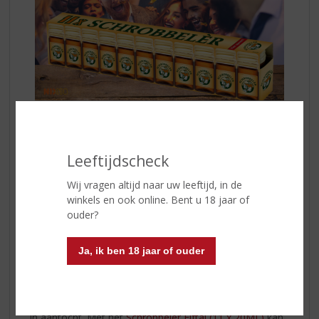
De Likeur
Schrobbelèr
is een kruidenlikeur met een
alcoholpercentage van 21,5% waarvan de samenstelling
Leeftijdscheck
al meer dan vijftig jaar een goed bewaard
familiegeheim is. De unieke smaak dankt
Schrobbelèr
Wij vragen altijd naar uw leeftijd, in de
aan maar liefst 43 verschillende kruiden en specerijen.
winkels en ook online. Bent u 18 jaar of
ouder?
Kleinzoon Floris Wassing, de huidige distillateur, maakt
dagelijks met veel aandacht de likeur.
Schrobbelèr
kan
Ja, ik ben 18 jaar of ouder
het beste gekoeld geserveerd worden, dan komt de
zachte smaak optimaal tot zijn recht!
‘De opening van het carnavals- en wintersportseizoen is
in aantocht. Met het
Schrobbelèr Elftal (11 x 20ML)
kan