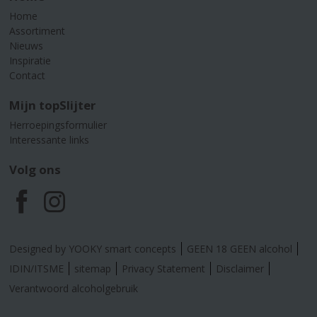
Home
Assortiment
Nieuws
Inspiratie
Contact
Mijn topSlijter
Herroepingsformulier
Interessante links
Volg ons
F
I
a
n
Designed by YOOKY smart concepts
GEEN 18 GEEN alcohol
c
s
IDIN/ITSME
sitemap
Privacy Statement
Disclaimer
Verantwoord alcoholgebruik
e
t