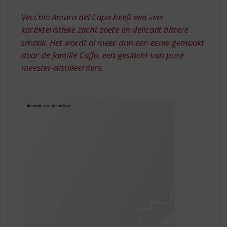
S
MEESTER-
p
Vecchio Amaro del Capo
heeft een zeer
DISTILLEERDERS
r
karakteristieke zacht zoete en delicaat bittere
i
smaak. Het wordt al meer dan een eeuw gemaakt
n
door de familie Caffo, een geslacht van pure
g
n
meester-distilleerders.
a
a
r
d
e
n
a
v
i
g
a
t
i
e